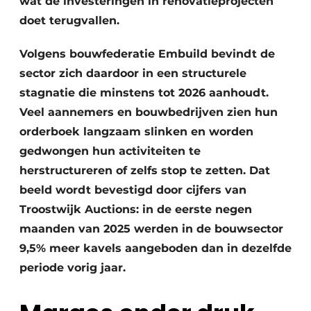
wat de investeringen in renovatieprojecten
Keukens
doet terugvallen.
Renovatie
Volgens bouwfederatie Embuild bevindt de
Software
sector zich daardoor in een structurele
stagnatie die minstens tot 2026 aanhoudt.
Toegangscontrole
Veel aannemers en bouwbedrijven zien hun
Veiligheid & Opleiding
orderboek langzaam slinken en worden
gedwongen hun activiteiten te
Zonwering
herstructureren of zelfs stop te zetten. Dat
beeld wordt bevestigd door cijfers van
Troostwijk Auctions: in de eerste negen
maanden van 2025 werden in de bouwsector
9,5% meer kavels aangeboden dan in dezelfde
periode vorig jaar.