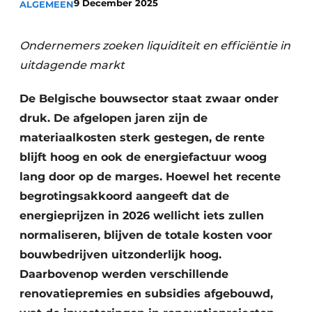
9 December 2025
ALGEMEEN
Vacature aanmelden
Akoestiek
Vacatures
Ondernemers zoeken liquiditeit en efficiëntie in
Video’s
uitdagende markt
Beton & Staalbouw
Aanmelden
Brandveiligheid
De Belgische bouwsector staat zwaar onder
Bedrijven
druk. De afgelopen jaren zijn de
BIM
Bedrijven
materiaalkosten sterk gestegen, de rente
blijft hoog en ook de energiefactuur woog
Contact
Evenementen
lang door op de marges. Hoewel het recente
Dak & Gevel
begrotingsakkoord aangeeft dat de
energieprijzen in 2026 wellicht iets zullen
Houtbouw
normaliseren, blijven de totale kosten voor
HVAC
bouwbedrijven uitzonderlijk hoog.
Daarbovenop werden verschillende
Interieurarchitectuur
renovatiepremies en subsidies afgebouwd,