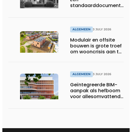
standaarddocument
met belangrijke
gevolgen
ALGEMEEN
3 JULY 2026
Modulair en offsite
bouwen is grote troef
om wooncrisis aan te
pakken
ALGEMEEN
3 JULY 2026
Geïntegreerde BIM-
aanpak als hefboom
voor allesomvattende
digitale
bouwstrategie