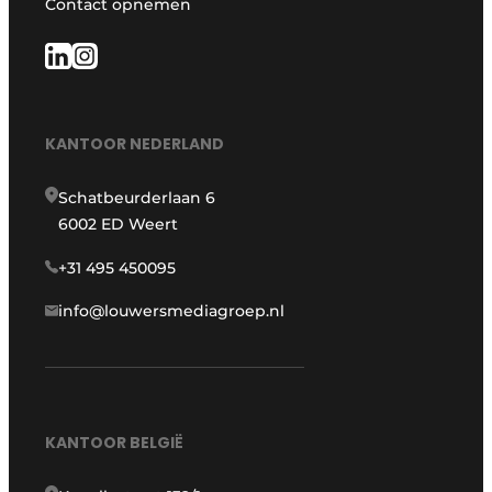
Contact opnemen
Keukens
Renovatie
Software
KANTOOR NEDERLAND
Toegangscontrole
Schatbeurderlaan 6
Veiligheid & Opleiding
6002 ED Weert
Zonwering
+31 495 450095
info@louwersmediagroep.nl
KANTOOR BELGIË