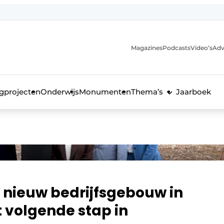
Magazines
Podcasts
Video’s
Adv
anmelding
voor de bouw
gprojecten
Onderwijs
Monumenten
Thema’s
Jaarboek
n nieuw bedrijfsgebouw in
 volgende stap in