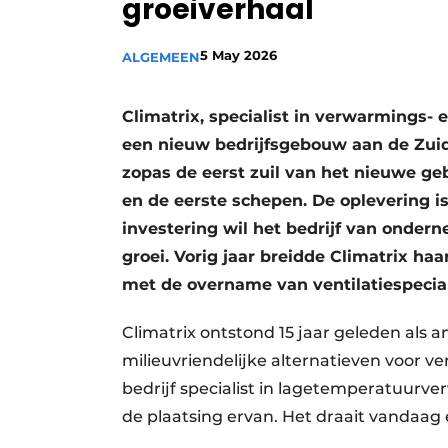
groeiverhaal
Vacature aanmelden
Vacatures
5 May 2026
ALGEMEEN
Video’s
Climatrix, specialist in verwarmings- 
Aanmelden
een nieuw bedrijfsgebouw aan de Zui
Bedrijven
zopas de eerst zuil van het nieuwe ge
Bedrijven
en de eerste schepen. De oplevering is
Contact
investering wil het bedrijf van onder
groei. Vorig jaar breidde Climatrix haa
met de overname van ventilatiespecial
Climatrix ontstond 15 jaar geleden als
milieuvriendelijke alternatieven voor 
bedrijf specialist in lagetemperatuurv
de plaatsing ervan. Het draait vandaag 