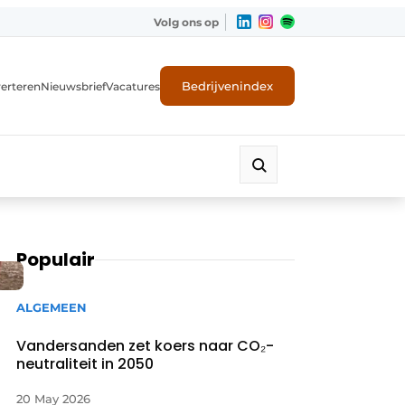
Volg ons op
Bedrijvenindex
erteren
Nieuwsbrief
Vacatures
Populair
ALGEMEEN
Vandersanden zet koers naar CO₂-
neutraliteit in 2050
20 May 2026