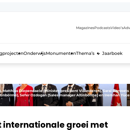
Magazines
Podcasts
Video’s
Adv
anmelding
voor de bouw
gprojecten
Onderwijs
Monumenten
Thema’s
Jaarboek
en), Matthias Diependaele (Minister-president Vlaanderen), Sarai Bervoets
ltinbölme), Sefer Ozdogan (Sales manager Altinbölme) en Iremhan Yüce
 internationale groei met