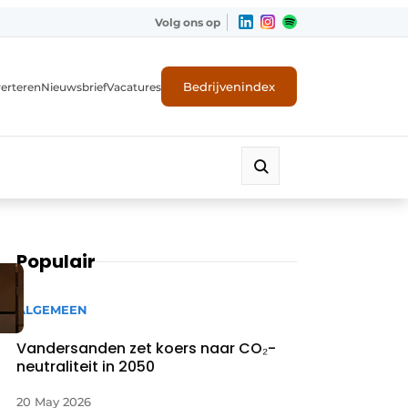
Volg ons op
Bedrijvenindex
erteren
Nieuwsbrief
Vacatures
Populair
ALGEMEEN
Vandersanden zet koers naar CO₂-
neutraliteit in 2050
20 May 2026