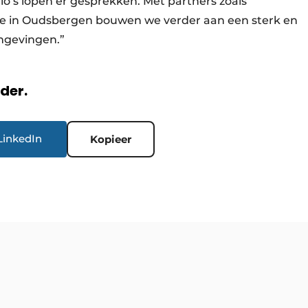
gio’s lopen er gesprekken. Met partners zoals
te in Oudsbergen bouwen we verder aan een sterk en
mgevingen.”
rder.
LinkedIn
Kopieer