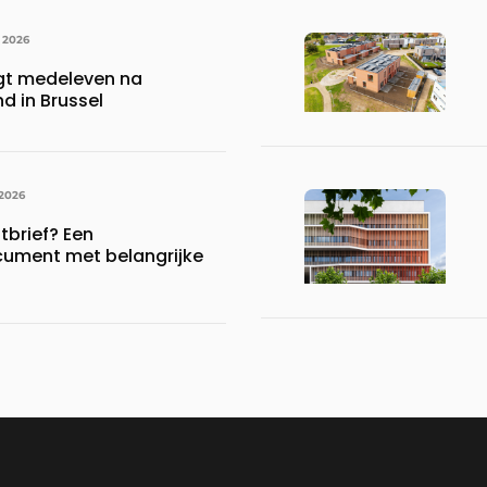
 2026
gt medeleven na
d in Brussel
 2026
brief? Een
ument met belangrijke