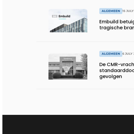
ALGEMEEN
15 JULY
Embuild betui
tragische bran
ALGEMEEN
6 JULY
De CMR-vracht
standaarddoc
gevolgen