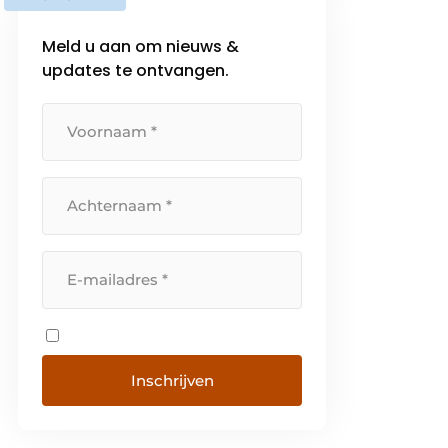
toekomstbestendige places to
be. […]
Meld u aan om nieuws &
updates te ontvangen.