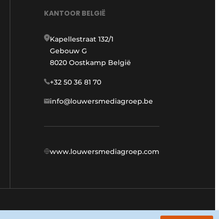
KANTOOR BELGIË
Kapellestraat 132/1
Gebouw G
8020 Oostkamp België
+32 50 36 81 70
info@louwersmediagroep.be
www.louwersmediagroep.com
Algemene voorwaarden
Privacy policy