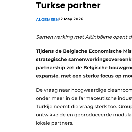
Turkse partner
Vacature aanmelden
Vacatures
12 May 2026
ALGEMEEN
Video’s
Aanmelden
Samenwerking met Altinbölme opent d
Bedrijven
Tijdens de Belgische Economische Mis
Bedrijven
strategische samenwerkingsovereenko
Contact
partnership zet de Belgische bouwgroe
expansie, met een sterke focus op mo
De vraag naar hoogwaardige cleanrooms
onder meer in de farmaceutische indust
Turkije neemt die vraag sterk toe. Group
ontwikkelde en geproduceerde modulair
lokale partners.