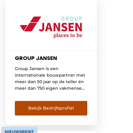
GROUP JANSEN
Group Jansen is een
internationale bouwpartner met
meer dan 50 jaar op de teller én
meer dan 750 eigen vakmensen.
Als buitenbeentje in de bouw
denken wij van binnen naar
buiten. En zetten we de mensen
Bekijk Bedrijfsprofiel
die in een gebouw werken,
leven, genezen of genieten
centraal. Want alleen zo bouw je
NIEUWSBRIEF