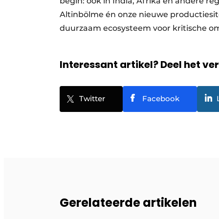
begin: ook in India, Afrika en andere re
Altinbölme én onze nieuwe productiesi
duurzaam ecosysteem voor kritische o
Interessant artikel? Deel het ve
Twitter
Facebook
Gerelateerde artikelen