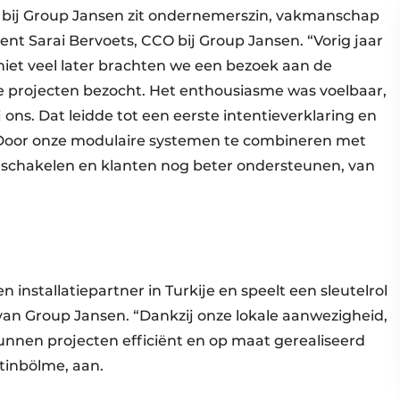
als bij Group Jansen zit ondernemerszin, vakmanschap
nt Sarai Bervoets, CCO bij Group Jansen. “Vorig jaar
niet veel later brachten we een bezoek aan de
e projecten bezocht. Het enthousiasme was voelbaar,
j ons. Dat leidde tot een eerste intentieverklaring en
. Door onze modulaire systemen te combineren met
r schakelen en klanten nog beter ondersteunen, van
n installatiepartner in Turkije en speelt een sleutelrol
 van Group Jansen. “Dankzij onze lokale aanwezigheid,
unnen projecten efficiënt en op maat gerealiseerd
tinbölme, aan.