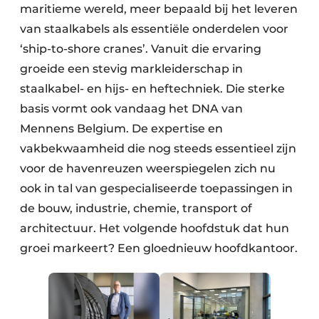
Keukens
maritieme wereld, meer bepaald bij het leveren
van staalkabels als essentiële onderdelen voor
Renovatie
‘ship-to-shore cranes’. Vanuit die ervaring
Software
groeide een stevig markleiderschap in
staalkabel- en hijs- en heftechniek. Die sterke
Toegangscontrole
basis vormt ook vandaag het DNA van
Mennens Belgium. De expertise en
Veiligheid & Opleiding
vakbekwaamheid die nog steeds essentieel zijn
Zonwering
voor de havenreuzen weerspiegelen zich nu
ook in tal van gespecialiseerde toepassingen in
de bouw, industrie, chemie, transport of
architectuur. Het volgende hoofdstuk dat hun
groei markeert? Een gloednieuw hoofdkantoor.