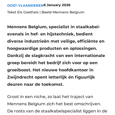
6 January 2026
OOST-VLAANDEREN
Vacature aanmelden
Tekst Els Goethals | Beeld Mennens Belgium
Akoestiek
Vacatures
Video’s
Beton & Staalbouw
Mennens Belgium, specialist in staalkabel-
Aanmelden
evenals in hef- en hijstechniek, bedient
Brandveiligheid
Bedrijven
diverse industrieën met veilige, efficiënte en
BIM
hoogwaardige producten en oplossingen.
Bedrijven
Dankzij de slagkracht van een internationale
Contact
Evenementen
groep bereidt het bedrijf zich voor op een
groeiboost. Het nieuwe hoofdkantoor in
Dak & Gevel
Zwijndrecht opent letterlijk én figuurlijk
Houtbouw
deuren naar de toekomst.
HVAC
Groot in een niche, zo laat het traject van
Mennens Belgium zich het best omschrijven.
Interieurarchitectuur
De roots van de staalkabelspecialist liggen in de