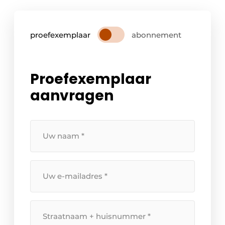
proefexemplaar
abonnement
Proefexemplaar
aanvragen
Uw
naam
*
Uw
e-
mailadres
*
Straatnaam
+