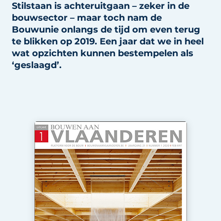
Stilstaan is achteruitgaan – zeker in de
Vacature aanmelden
bouwsector – maar toch nam de
Akoestiek
Vacatures
Bouwunie onlangs de tijd om even terug
te blikken op 2019. Een jaar dat we in heel
Video’s
Beton & Staalbouw
wat opzichten kunnen bestempelen als
Aanmelden
‘geslaagd’.
Brandveiligheid
Bedrijven
BIM
Bedrijven
Contact
Evenementen
Dak & Gevel
Houtbouw
HVAC
Interieurarchitectuur