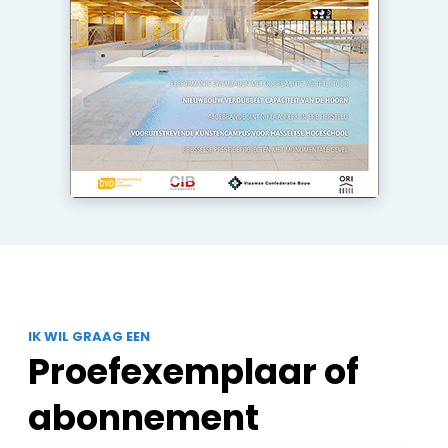
Keukens
Renovatie
Software
Toegangscontrole
Veiligheid & Opleiding
Zonwering
IK WIL GRAAG EEN
Proefexemplaar of
abonnement