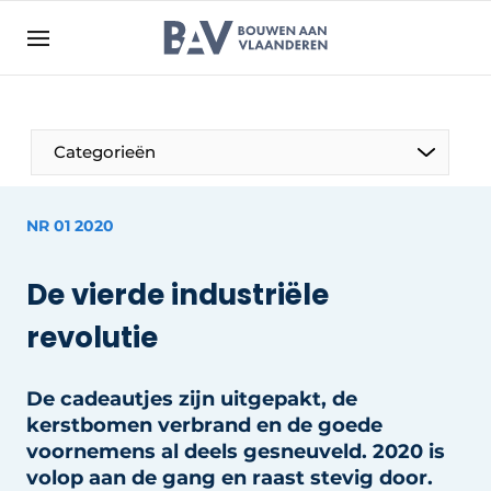
Aanmelden
Algemene voorwaarden
Bedrijven
Aanmelden
Bedankt voor de aanmelding
Categorieën
Bouwen aan Vlaanderen | Platform voor de bouw
Contact
NR 01 2020
Direct contact
De vierde industriële
Evenement aanmelden
revolutie
Jaarboek
Meest gelezen
De cadeautjes zijn uitgepakt, de
Nieuwsbrief
kerstbomen verbrand en de goede
Podcasts
voornemens al deels gesneuveld. 2020 is
volop aan de gang en raast stevig door.
Privacy / Cookie statement