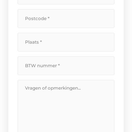
huisnummer
*
Postcode
*
Plaats
*
BTW
Nummer
*
Bericht