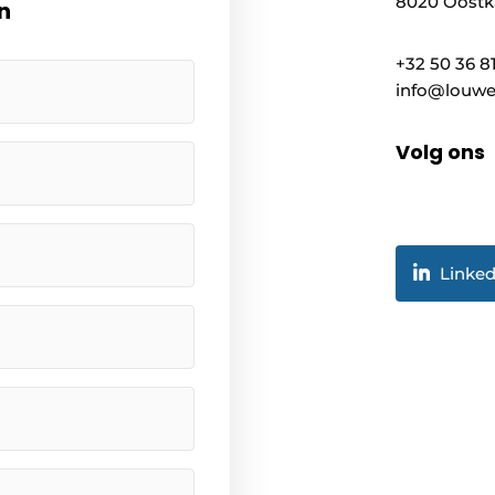
8020 Oostk
n
+32 50 36 8
info@louwe
Volg ons
Linked