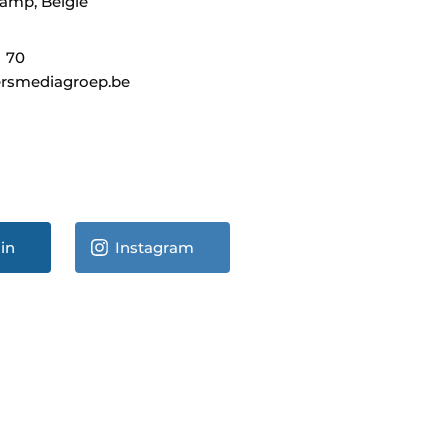
amp, België
1 70
rsmediagroep.be
in
Instagram