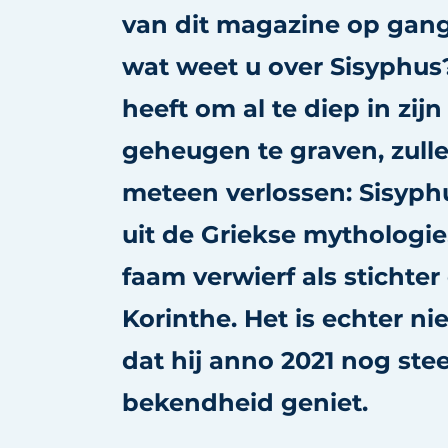
van dit magazine op gang
Vacature aanmelden
Vacatures
wat weet u over Sisyphus
Video’s
heeft om al te diep in zijn
Aanmelden
geheugen te graven, zulle
Bedrijven
meteen verlossen: Sisyphu
Bedrijven
Contact
uit de Griekse mythologie
faam verwierf als stichte
Korinthe. Het is echter ni
dat hij anno 2021 nog ste
bekendheid geniet.