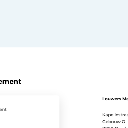
nement
Louwers M
ent
Kapellestraa
Gebouw G