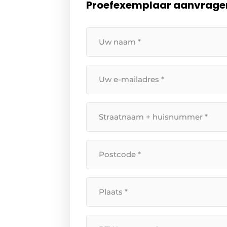
Proefexemplaar aanvrage
Uw
naam
*
Uw
e-
mailadres
Straatnaam
*
+
huisnummer
Postcode
*
*
Plaats
*
BTW