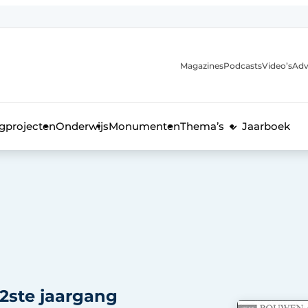
Magazines
Podcasts
Video’s
Adv
anmelding
voor de bouw
gprojecten
Onderwijs
Monumenten
Thema’s
Jaarboek
22ste jaargang