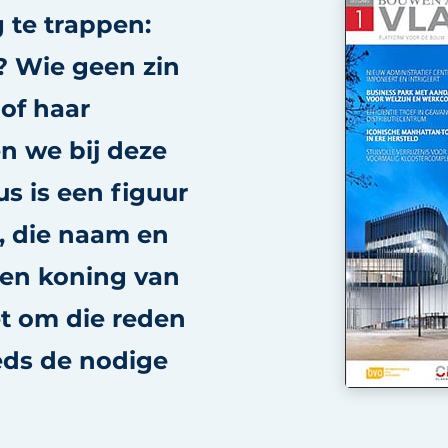
 te trappen:
? Wie geen zin
 of haar
n we bij deze
s is een figuur
, die naam en
r en koning van
et om die reden
eds de nodige