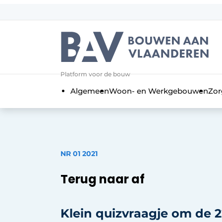
Aanmelden
Algemene voorwaarden
Bedrijven
Aanmelden
Bedankt voor de a
Platform voor de bouw
Bouwen aan Vlaanderen | Platform 
Algemeen
Woon- en Werkgebouwen
Zor
Contact
Direct contact
Evenement aanmelden
Jaarboek
NR 01 2021
Meest gelezen
Terug naar af
Nieuwsbrief
Podcasts
Klein quizvraagje om de 
Privacy / Cookie statement