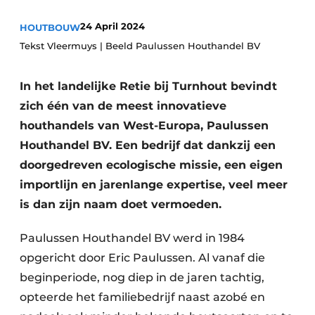
Vacature aanmelden
24 April 2024
HOUTBOUW
Akoestiek
Vacatures
Tekst Vleermuys | Beeld Paulussen Houthandel BV
Video’s
Beton & Staalbouw
In het landelijke Retie bij Turnhout bevindt
Aanmelden
Brandveiligheid
zich één van de meest innovatieve
Bedrijven
houthandels van West-Europa, Paulussen
BIM
Bedrijven
Houthandel BV. Een bedrijf dat dankzij een
Contact
Evenementen
doorgedreven ecologische missie, een eigen
importlijn en jarenlange expertise, veel meer
Dak & Gevel
is dan zijn naam doet vermoeden.
Houtbouw
Paulussen Houthandel BV werd in 1984
HVAC
opgericht door Eric Paulussen. Al vanaf die
beginperiode, nog diep in de jaren tachtig,
Interieurarchitectuur
opteerde het familiebedrijf naast azobé en