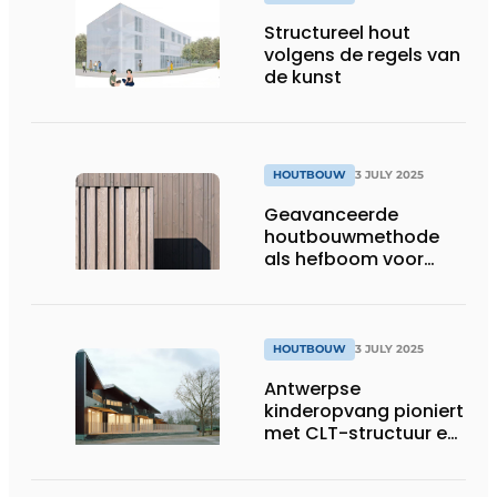
Structureel hout
volgens de regels van
de kunst
HOUTBOUW
3 JULY 2025
Geavanceerde
houtbouwmethode
als hefboom voor
structurele
verandering in de
bouwsector
HOUTBOUW
3 JULY 2025
Antwerpse
kinderopvang pioniert
met CLT-structuur en
houten
gevelafwerking