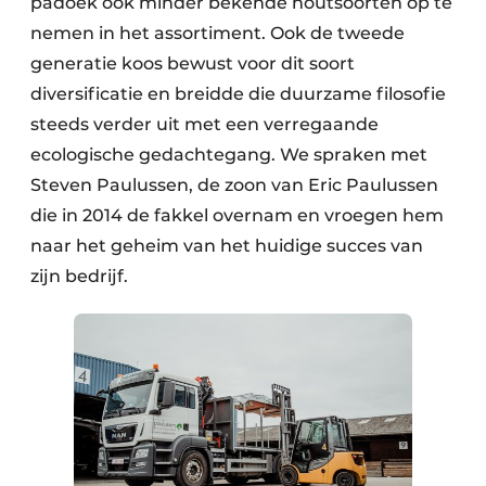
padoek ook minder bekende houtsoorten op te
Keukens
nemen in het assortiment. Ook de tweede
Renovatie
generatie koos bewust voor dit soort
diversificatie en breidde die duurzame filosofie
Software
steeds verder uit met een verregaande
Toegangscontrole
ecologische gedachtegang. We spraken met
Steven Paulussen, de zoon van Eric Paulussen
Veiligheid & Opleiding
die in 2014 de fakkel overnam en vroegen hem
naar het geheim van het huidige succes van
Zonwering
zijn bedrijf.