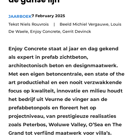
Vacature aanmelden
Akoestiek
7 February 2025
JAARBOEK
Vacatures
Tekst Niels Rouvrois | Beeld Michiel Vergauwe, Louis
Video’s
Beton & Staalbouw
De Waele, Enjoy Concrete, Gerrit Devinck
Aanmelden
Brandveiligheid
Bedrijven
Enjoy Concrete staat al jaar en dag gekend
BIM
als expert in prefab zichtbeton,
Bedrijven
architectonisch beton en designmaatwerk.
Contact
Evenementen
Met een eigen betoncentrale, een state of the
art productiehal en een nooit verzwakkende
Dak & Gevel
focus op kwaliteit, innovatie en milieu houdt
Houtbouw
het bedrijf uit Veurne de vinger aan de
prefabbetonpols en floreert het op
HVAC
projectniveau, van prestigieuze realisaties
Interieurarchitectuur
zoals Peterbos, Woluwe Valley, O’Sea en The
Grand tot verfijnd maatwerk voor villa’s.