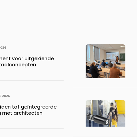
2026
ment voor uitgekiende
otaalconcepten
E 2026
eiden tot geïntegreerde
 met architecten