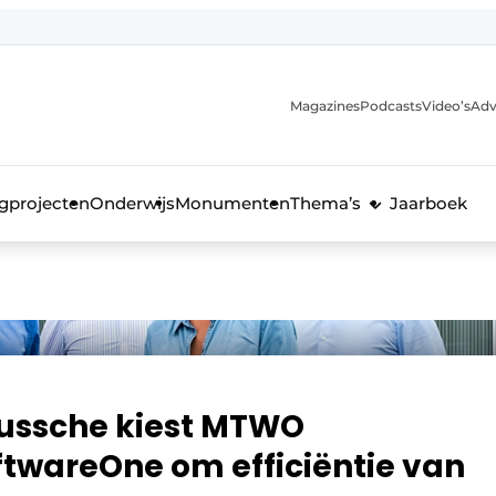
Magazines
Podcasts
Video’s
Adv
anmelding
voor de bouw
gprojecten
Onderwijs
Monumenten
Thema’s
Jaarboek
ussche kiest MTWO
ftwareOne om efficiëntie van