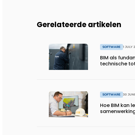
Gerelateerde artikelen
SOFTWARE
1 JULY 
BIM als funda
technische t
SOFTWARE
30 JUN
Hoe BIM kan l
samenwerking