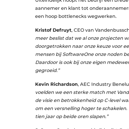
Uiteindelijk hoopt het bedrijf een brede
aannemer en klant tot onderaannemers e
een hoop bottlenecks wegwerken.
Kristof Defruyt
, CEO van Vandenbussc
meer beslist dat we al onze projecten w
doorgetrokken naar onze keuze voor e
mensen bij SoftwareOne onze noden be
Daardoor is ook bij onze eigen medewe
gegroeid.”
Kevin Richardson
, AEC Industry Benel
voelden we een sterke match met Vande
de visie en betrokkenheid op C-level 
om een versnelling hoger te schakelen
tien jaar op beide oren slapen.”