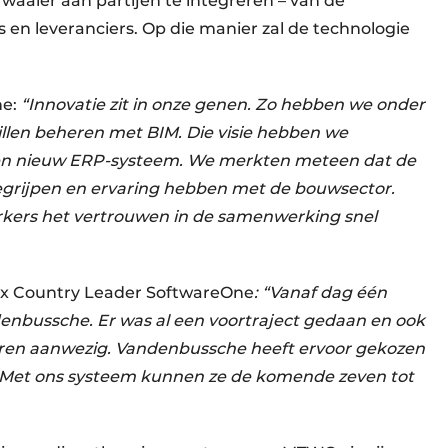
 waaier aan partijen te integreren – van de
n leveranciers. Op die manier zal de technologie
he:
“Innovatie zit in onze genen. Zo hebben we onder
illen beheren met BIM. Die visie hebben we
en nieuw ERP-systeem. We merkten meteen dat de
grijpen en ervaring hebben met de bouwsector.
rkers het vertrouwen in de samenwerking snel
ux Country Leader SoftwareOne
: “Vanaf dag één
nbussche. Er was al een voortraject gedaan en ook
waren aanwezig. Vandenbussche heeft ervoor gekozen
. Met ons systeem kunnen ze de komende zeven tot