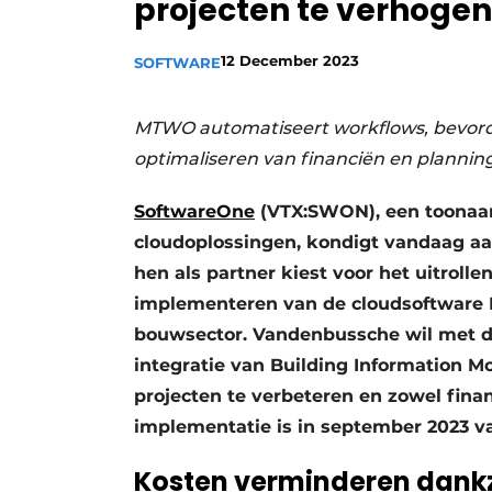
projecten te verhogen
Vacature aanmelden
Vacatures
12 December 2023
SOFTWARE
Video’s
MTWO automatiseert workflows, bevorde
Aanmelden
optimaliseren van financiën en plannin
Bedrijven
SoftwareOne
Bedrijven
(VTX:SWON), een toonaan
cloudoplossingen, kondigt vandaag aa
Contact
hen als partner kiest voor het uitrol
implementeren van de cloudsoftware 
bouwsector. Vandenbussche wil met de
integratie van Building Information Mo
projecten te verbeteren en zowel fina
implementatie is in september 2023 va
Kosten verminderen dankz