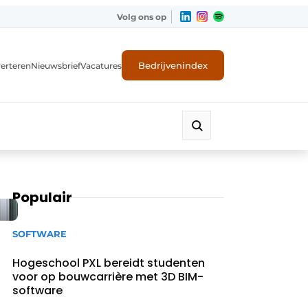
Volg ons op
Bedrijvenindex
erteren
Nieuwsbrief
Vacatures
Populair
SOFTWARE
Hogeschool PXL bereidt studenten
voor op bouwcarrière met 3D BIM-
software