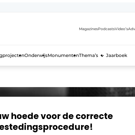
Magazines
Podcasts
Video’s
Adv
anmelding
voor de bouw
gprojecten
Onderwijs
Monumenten
Thema’s
Jaarboek
uw hoede voor de correcte
estedingsprocedure!