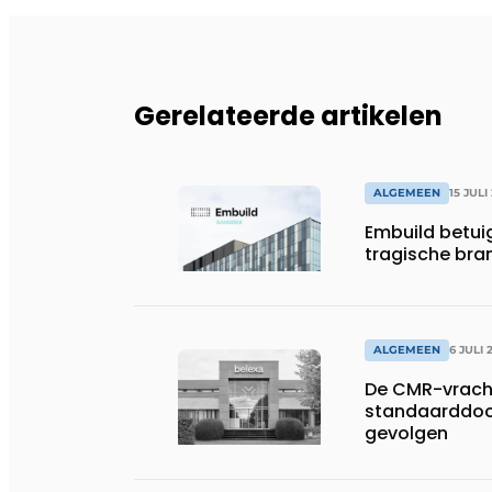
Gerelateerde artikelen
ALGEMEEN
15 JULI
Embuild betui
tragische bran
ALGEMEEN
6 JULI 
De CMR-vracht
standaarddoc
gevolgen