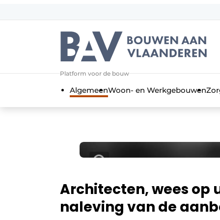
Aanmelden
Algemene voorwaarden
Bedrijven
Aanmelden
Bedankt voor de a
Platform voor de bouw
Bouwen aan Vlaanderen | Platform 
Algemeen
Woon- en Werkgebouwen
Zor
Contact
Direct contact
Evenement aanmelden
Jaarboek
Meest gelezen
Nieuwsbrief
Architecten, wees op 
Podcasts
naleving van de aanb
Privacy / Cookie statement