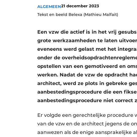
21 december 2023
ALGEMEEN
Vacature aanmelden
Tekst en beeld Belexa (Mathieu Malfait)
Vacatures
Video’s
Een vzw die actief is in het vrij gesu
Aanmelden
grote werkzaamheden te laten uitvoere
Bedrijven
eveneens werd gelast met het integra
onder de overheidsopdrachtenreglement
Bedrijven
opstellen van een gemotiveerd en omst
Contact
werken. Nadat de vzw de opdracht had
architect, werd ze plots in gebreke g
aanbestedingsprocedure die een fiks
aanbestedingsprocedure niet correct z
Er volgde een gerechtelijke procedure 
van de vzw en de architect jegens de o
aanwezen als de enige aansprakelijke al