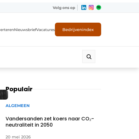
Volg ons op
Bedrijvenindex
erteren
Nieuwsbrief
Vacatures
Populair
ALGEMEEN
Vandersanden zet koers naar CO₂-
neutraliteit in 2050
20 mei 2026