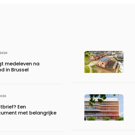
 2026
gt medeleven na
d in Brussel
2026
brief? Een
ument met belangrijke