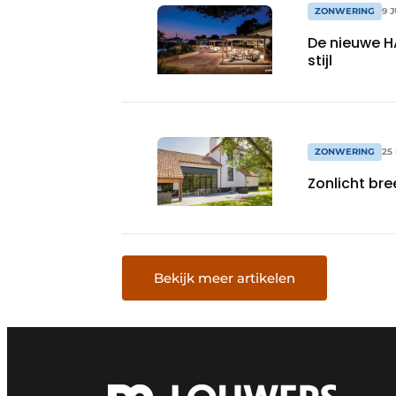
ZONWERING
9 
De nieuwe H
stijl
ZONWERING
25
Zonlicht br
Bekijk meer artikelen