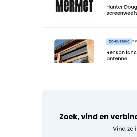
Hunter Doug
screenweefs
ZONWERING
7 
Renson lance
antenne
Zoek, vind en verbin
Vind ze 