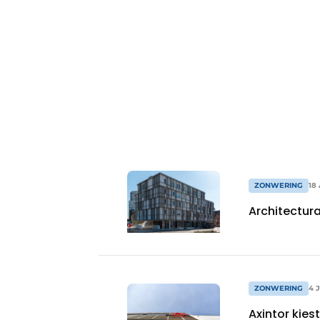
Vacature aanmelden
Vacatures
Video’s
Aanmelden
Bedrijven
Bedrijven
Contact
ZONWERING
18
Architectur
ZONWERING
4 
Axintor kie