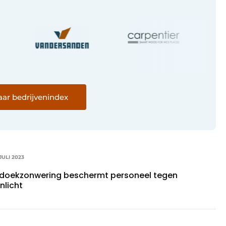
ar bedrijvenindex
JULI 2023
 doekzonwering beschermt personeel tegen
nlicht