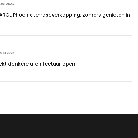
JUNI 2023
AROL Phoenix terrasoverkapping: zomers genieten in
 MEI 2023
eekt donkere architectuur open