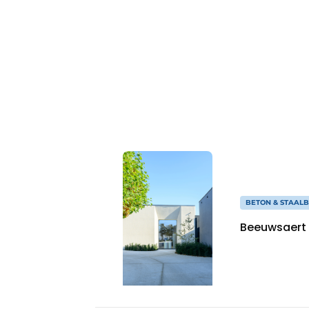
Vacature aanmelden
Vacatures
Video’s
Aanmelden
Bedrijven
Bedrijven
Contact
BETON & STAAL
Beeuwsaert C