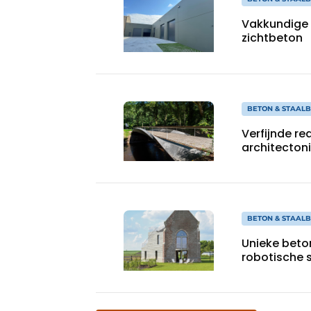
Vakkundige 
zichtbeton
BETON & STAAL
Verfijnde re
architecton
BETON & STAAL
Unieke beton
robotische s