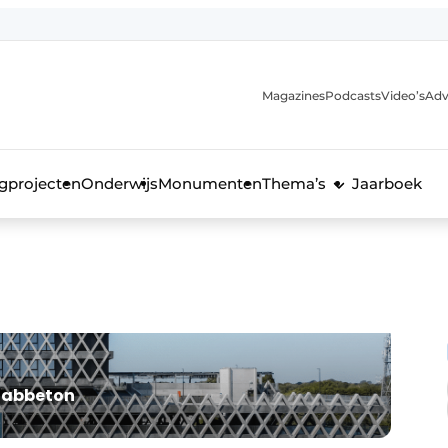
Magazines
Podcasts
Video’s
Adv
anmelding
voor de bouw
gprojecten
Onderwijs
Monumenten
Thema’s
Jaarboek
efabbeton