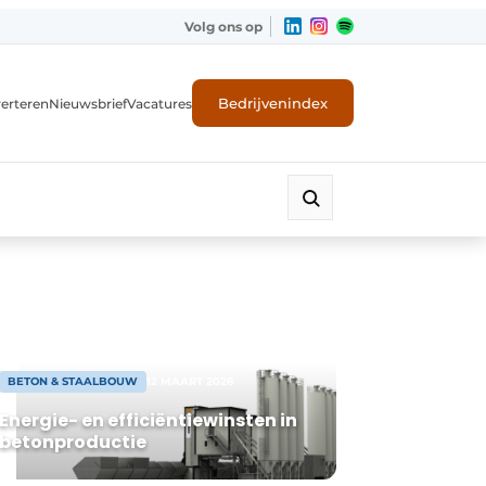
Volg ons op
Bedrijvenindex
erteren
Nieuwsbrief
Vacatures
BETON & STAALBOUW
12 MAART 2026
Energie- en efficiëntiewinsten in
betonproductie