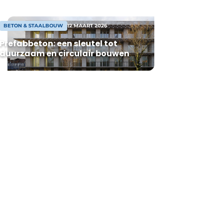
BETON & STAALBOUW
12 MAART 2026
Prefabbeton: een sleutel tot
duurzaam en circulair bouwen