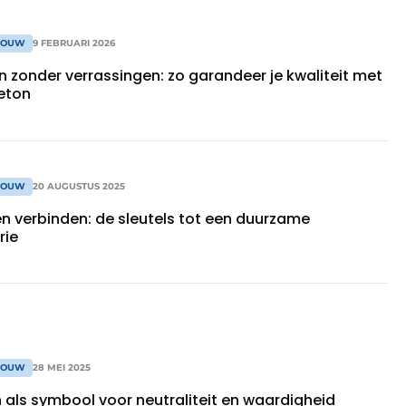
BOUW
9 FEBRUARI 2026
 en zonder verrassingen: zo garandeer je kwaliteit met
beton
BOUW
20 AUGUSTUS 2025
en verbinden: de sleutels tot een duurzame
rie
BOUW
28 MEI 2025
 als symbool voor neutraliteit en waardigheid