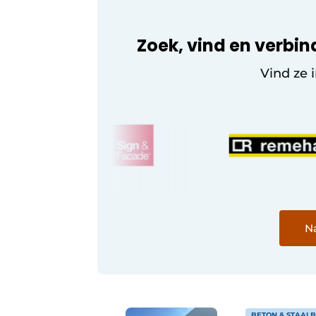
Zoek, vind en verbin
Vind ze 
Na
BETON & STAAL