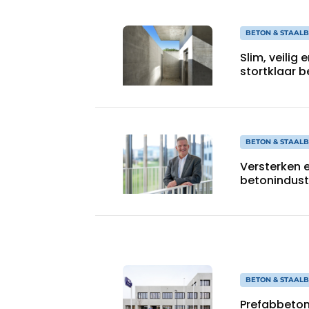
BETON & STAAL
Slim, veilig
stortklaar 
BETON & STAAL
Versterken 
betonindust
BETON & STAAL
Prefabbeton