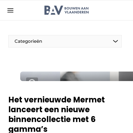
Aanmelden
Algemene voorwaarden
Bedrijven
Aanmelden
Bedankt voor de aanmelding
Categorieën
Bouwen aan Vlaanderen | Platform voor de bouw
Contact
Direct contact
Evenement aanmelden
Jaarboek
Het vernieuwde Mermet
Meest gelezen
lanceert een nieuwe
Nieuwsbrief
binnencollectie met 6
Podcasts
gamma’s
Privacy / Cookie statement