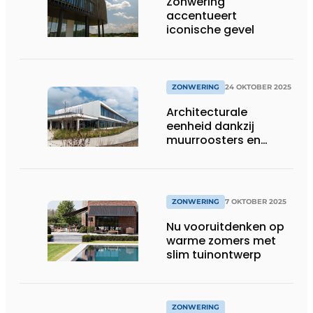
Zonwering
accentueert
iconische gevel
ZONWERING
24 OKTOBER 2025
Architecturale
eenheid dankzij
muurroosters en
vaste zonwering
ZONWERING
7 OKTOBER 2025
Nu vooruitdenken op
warme zomers met
slim tuinontwerp
ZONWERING