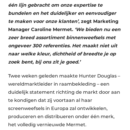
Keukens
één lijn gebracht om onze expertise te
bundelen en het duidelijker en eenvoudiger
Renovatie
te maken voor onze klanten’
, zegt Marketing
Software
Manager Caroline Mermet.
‘We bieden nu een
zeer breed assortiment binnenweefsels met
Toegangscontrole
ongeveer 300 referenties. Het maakt niet uit
naar welke kleur, dichtheid of breedte je op
Veiligheid & Opleiding
zoek bent, bij ons zit je goed.’
Zonwering
Twee weken geleden maakte Hunter Douglas –
wereldmarktleider in raambekleding – een
duidelijk statement richting de markt door aan
te kondigen dat zij voortaan al haar
screenweefsels in Europa zal ontwikkelen,
produceren en distribueren onder één merk,
het volledig vernieuwde Mermet.