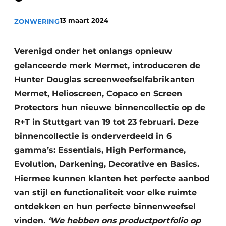
Vacature aanmelden
13 maart 2024
ZONWERING
Akoestiek
Vacatures
Video’s
Beton & Staalbouw
Verenigd onder het onlangs opnieuw
Aanmelden
gelanceerde merk Mermet, introduceren de
Brandveiligheid
Hunter Douglas screenweefselfabrikanten
Bedrijven
BIM
Mermet, Helioscreen, Copaco en Screen
Bedrijven
Protectors hun nieuwe binnencollectie op de
Contact
Evenementen
R+T in Stuttgart van 19 tot 23 februari. Deze
binnencollectie is onderverdeeld in 6
Dak & Gevel
gamma’s: Essentials, High Performance,
Houtbouw
Evolution, Darkening, Decorative en Basics.
Hiermee kunnen klanten het perfecte aanbod
HVAC
van stijl en functionaliteit voor elke ruimte
Interieurarchitectuur
ontdekken en hun perfecte binnenweefsel
vinden
. ‘We hebben ons productportfolio op