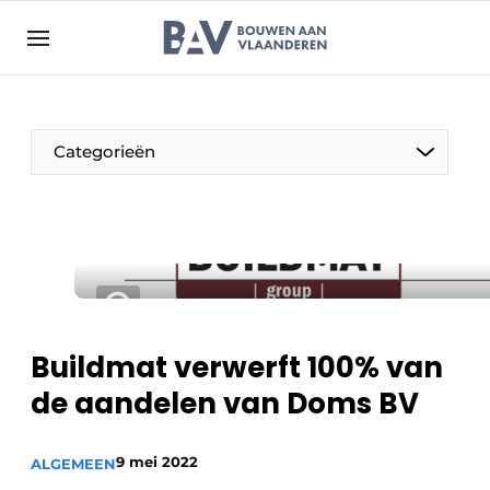
Aanmelden
Algemene voorwaarden
Bedrijven
Aanmelden
Bedankt voor de aanmelding
Categorieën
Bouwen aan Vlaanderen | Platform voor de bouw
Contact
Direct contact
Evenement aanmelden
Jaarboek
Buildmat verwerft 100% van
Meest gelezen
de aandelen van Doms BV
Nieuwsbrief
Podcasts
9 mei 2022
ALGEMEEN
Privacy / Cookie statement