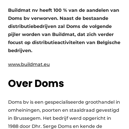
Vacature aanmelden
Buildmat nv heeft 100 % van de aandelen van
Akoestiek
Vacatures
Doms bv verworven. Naast de bestaande
Video’s
distributiebedrijven zal Doms de volgende
Beton & Staalbouw
pijler worden van Buildmat, dat zich verder
Aanmelden
Brandveiligheid
focust op distributieactiviteiten van Belgische
Bedrijven
bedrijven.
BIM
Bedrijven
www.buildmat.eu
Contact
Evenementen
Dak & Gevel
Over Doms
Houtbouw
Doms bv is een gespecialiseerde groothandel in
HVAC
omheiningen, poorten en staaldraad gevestigd
Interieurarchitectuur
in Brussegem. Het bedrijf werd opgericht in
1988 door Dhr. Serge Doms en kende de