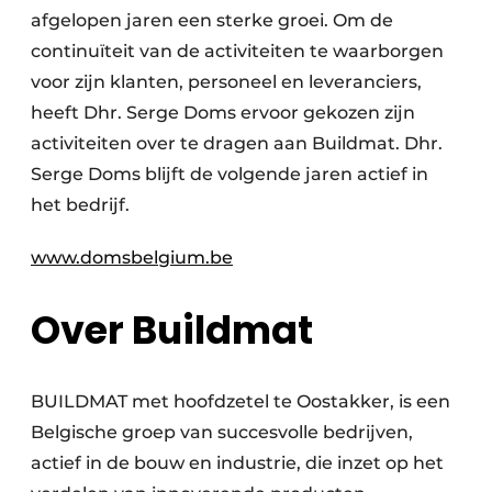
Keukens
afgelopen jaren een sterke groei. Om de
continuïteit van de activiteiten te waarborgen
Renovatie
voor zijn klanten, personeel en leveranciers,
Software
heeft Dhr. Serge Doms ervoor gekozen zijn
activiteiten over te dragen aan Buildmat. Dhr.
Toegangscontrole
Serge Doms blijft de volgende jaren actief in
Veiligheid & Opleiding
het bedrijf.
Zonwering
www.domsbelgium.be
Over Buildmat
BUILDMAT met hoofdzetel te Oostakker, is een
Belgische groep van succesvolle bedrijven,
actief in de bouw en industrie, die inzet op het