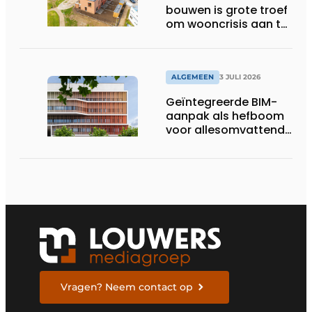
bouwen is grote troef
om wooncrisis aan te
pakken
ALGEMEEN
3 JULI 2026
Geïntegreerde BIM-
aanpak als hefboom
voor allesomvattende
digitale
bouwstrategie
Vragen? Neem contact op