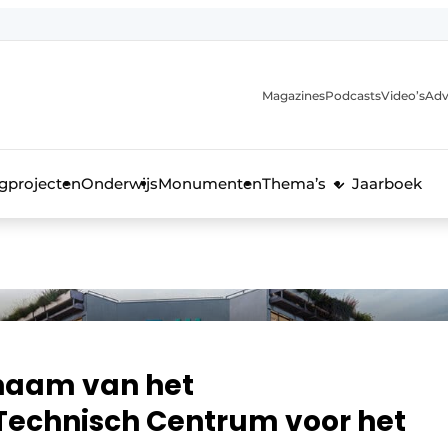
Magazines
Podcasts
Video’s
Adv
anmelding
voor de bouw
gprojecten
Onderwijs
Monumenten
Thema’s
Jaarboek
 naam van het
Technisch Centrum voor het