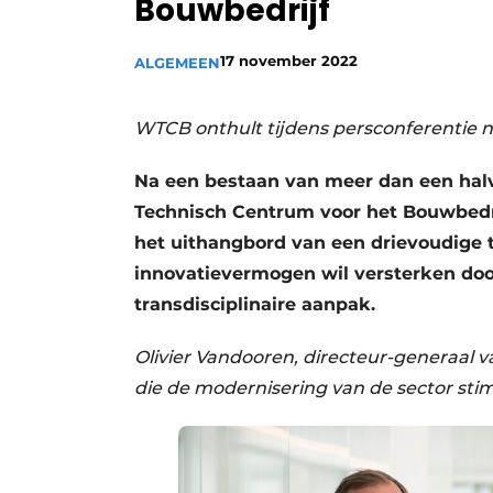
Bouwbedrijf
Vacature aanmelden
Vacatures
17 november 2022
ALGEMEEN
Video’s
WTCB onthult tijdens persconferentie ni
Aanmelden
Bedrijven
Na een bestaan van meer dan een hal
Technisch Centrum voor het Bouwbedri
Bedrijven
het uithangbord van een drievoudige t
Contact
innovatievermogen wil versterken do
transdisciplinaire aanpak.
Olivier Vandooren, directeur-generaal va
die de modernisering van de sector sti