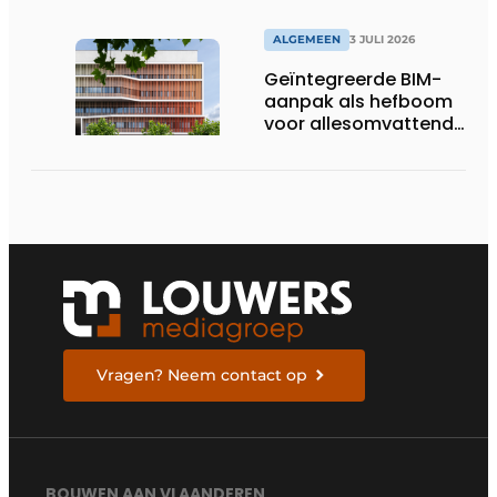
ALGEMEEN
3 JULI 2026
Geïntegreerde BIM-
aanpak als hefboom
voor allesomvattende
digitale
bouwstrategie
Vragen? Neem contact op
BOUWEN AAN VLAANDEREN