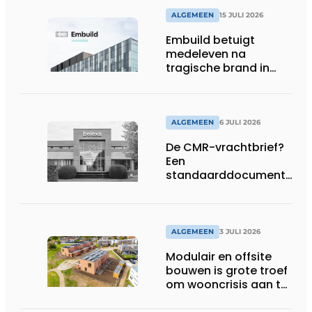
ALGEMEEN
15 JULI 2026
Embuild betuigt
medeleven na
tragische brand in
Brussel
ALGEMEEN
6 JULI 2026
De CMR-vrachtbrief?
Een
standaarddocument
met belangrijke
gevolgen
ALGEMEEN
3 JULI 2026
Modulair en offsite
bouwen is grote troef
om wooncrisis aan te
pakken