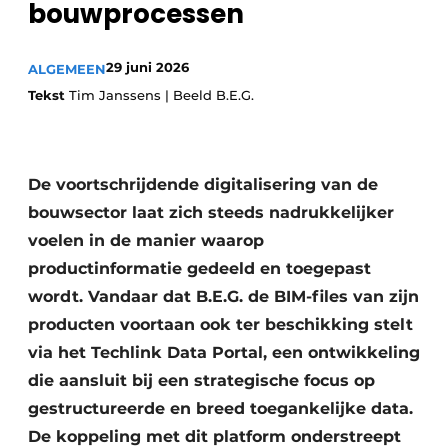
bouwprocessen
Vacature aanmelden
Akoestiek
Vacatures
29 juni 2026
ALGEMEEN
Video’s
Beton & Staalbouw
Tekst
Tim Janssens | Beeld B.E.G.
Aanmelden
Brandveiligheid
Bedrijven
BIM
De voortschrijdende digitalisering van de
Bedrijven
bouwsector laat zich steeds nadrukkelijker
Contact
Evenementen
voelen in de manier waarop
productinformatie gedeeld en toegepast
Dak & Gevel
wordt. Vandaar dat B.E.G. de BIM-files van zijn
Houtbouw
producten voortaan ook ter beschikking stelt
via het Techlink Data Portal, een ontwikkeling
HVAC
die aansluit bij een strategische focus op
gestructureerde en breed toegankelijke data.
Interieurarchitectuur
De koppeling met dit platform onderstreept