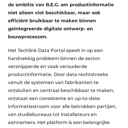
Keukens
de ambitie van B.E.G. om productinformatie
niet alleen vlot beschikbaar, maar ook
Renovatie
efficiënt bruikbaar te maken binnen
Software
geïntegreerde digitale ontwerp- en
bouwprocessen.
Toegangscontrole
Het Techlink Data Portal speelt in op een
Veiligheid & Opleiding
hardnekkig probleem binnen de sector:
Zonwering
versnipperde en vaak verouderde
productinformatie. Door data rechtstreeks
vanuit de systemen van fabrikanten te
ontsluiten en centraal beschikbaar te maken,
ontstaat een consistente en up-to-date
informatiestroom voor alle betrokken partijen,
van studiebureaus tot installateurs en
aannemers. Het platform is een belangrijke