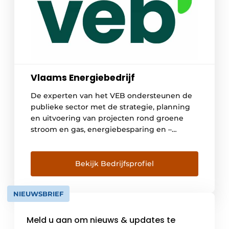
Vlaams Energiebedrijf
De experten van het VEB ondersteunen de
publieke sector met de strategie, planning
en uitvoering van projecten rond groene
stroom en gas, energiebesparing en –
opwekking. Zo ontzorgen we ook jouw
organisatie en behalen we samen de
klimaatdoelstellingen. ✅ Groene energie: We
Bekijk Bedrijfsprofiel
leveren 100% groene stroom. Zo verminder
je de CO2-uitstoot en ondersteun je de
NIEUWSBRIEF
energietransitie. […]
Meld u aan om nieuws & updates te