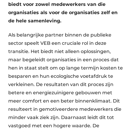
Keukens
biedt voor zowel medewerkers van die
organisaties als voor de organisaties zelf en
Renovatie
de hele samenleving.
Software
Als belangrijke partner binnen de publieke
Toegangscontrole
sector speelt VEB een cruciale rol in deze
transitie. Het biedt niet alleen oplossingen,
Veiligheid & Opleiding
maar begeleidt organisaties in een proces dat
Zonwering
hen in staat stelt om op lange termijn kosten te
besparen en hun ecologische voetafdruk te
verkleinen. De resultaten van dit proces zijn
betere en energiezuinigere gebouwen met
meer comfort en een beter binnenklimaat. Dit
resulteert in gemotiveerdere medewerkers die
minder vaak ziek zijn. Daarnaast leidt dit tot
vastgoed met een hogere waarde. De