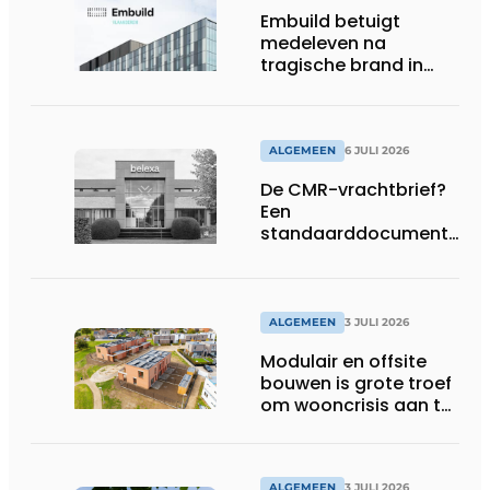
Embuild betuigt
medeleven na
tragische brand in
Brussel
ALGEMEEN
6 JULI 2026
De CMR-vrachtbrief?
Een
standaarddocument
met belangrijke
gevolgen
ALGEMEEN
3 JULI 2026
Modulair en offsite
bouwen is grote troef
om wooncrisis aan te
pakken
ALGEMEEN
3 JULI 2026