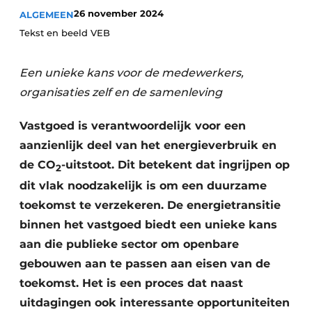
26 november 2024
ALGEMEEN
Vacature aanmelden
Tekst en beeld VEB
Akoestiek
Vacatures
Video’s
Beton & Staalbouw
Een unieke kans voor de medewerkers,
Aanmelden
organisaties zelf en de samenleving
Brandveiligheid
Bedrijven
Vastgoed is verantwoordelijk voor een
BIM
Bedrijven
aanzienlijk deel van het energieverbruik en
Contact
Evenementen
de CO
-uitstoot. Dit betekent dat ingrijpen op
2
dit vlak noodzakelijk is om een duurzame
Dak & Gevel
toekomst te verzekeren. De energietransitie
Houtbouw
binnen het vastgoed biedt een unieke kans
aan die publieke sector om openbare
HVAC
gebouwen aan te passen aan eisen van de
toekomst. Het is een proces dat naast
Interieurarchitectuur
uitdagingen ook interessante opportuniteiten