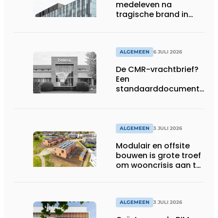
medeleven na
tragische brand in
Brussel
ALGEMEEN
6 JULI 2026
De CMR-vrachtbrief?
Een
standaarddocument
met belangrijke
gevolgen
ALGEMEEN
3 JULI 2026
Modulair en offsite
bouwen is grote troef
om wooncrisis aan te
pakken
ALGEMEEN
3 JULI 2026