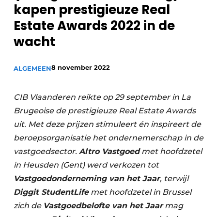
kapen prestigieuze Real
Vacature aanmelden
Estate Awards 2022 in de
Akoestiek
Vacatures
wacht
Video’s
Beton & Staalbouw
Aanmelden
Brandveiligheid
8 november 2022
ALGEMEEN
Bedrijven
BIM
Bedrijven
CIB Vlaanderen reikte op 29 september in La
Contact
Brugeoise de prestigieuze Real Estate Awards
Evenementen
uit. Met deze prijzen stimuleert én inspireert de
Dak & Gevel
beroepsorganisatie het ondernemerschap in de
vastgoedsector.
Altro Vastgoed
met hoofdzetel
Houtbouw
in Heusden (Gent) werd verkozen tot
HVAC
Vastgoedonderneming van het Jaar
, terwijl
Diggit StudentLife
met hoofdzetel in Brussel
Interieurarchitectuur
zich de
Vastgoedbelofte van het Jaar
mag