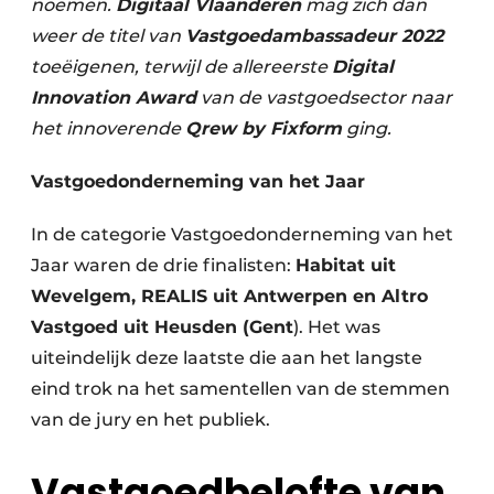
noemen.
Digitaal Vlaanderen
mag zich dan
Keukens
weer de titel van
Vastgoedambassadeur 2022
Renovatie
toeëigenen, terwijl de allereerste
Digital
Innovation Award
van de vastgoedsector naar
Software
het innoverende
Qrew by Fixform
ging.
Toegangscontrole
Vastgoedonderneming van het Jaar
Veiligheid & Opleiding
In de categorie Vastgoedonderneming van het
Zonwering
Jaar waren de drie finalisten:
Habitat uit
Wevelgem, REALIS uit Antwerpen en Altro
Vastgoed uit Heusden (Gent
). Het was
uiteindelijk deze laatste die aan het langste
eind trok na het samentellen van de stemmen
van de jury en het publiek.
Vastgoedbelofte van