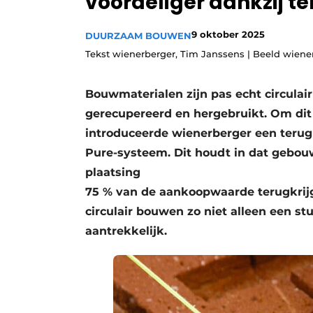
voordeliger dankzij 
Vacature aanmelden
9 oktober 2025
DUURZAAM BOUWEN
Vacatures
Tekst wienerberger, Tim Janssens | Beeld wiene
Video’s
Aanmelden
Bouwmaterialen zijn pas echt circula
Bedrijven
gerecupereerd en hergebruikt. Om dit
introduceerde wienerberger een terug
Bedrijven
Pure-systeem. Dit houdt in dat gebouw
Contact
plaatsing
75 % van de aankoopwaarde terugkrij
circulair bouwen zo niet alleen een st
aantrekkelijk.