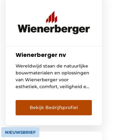
Wienerberger nv
Wereldwijd staan de natuurlijke
bouwmaterialen en oplossingen
van Wienerberger voor
esthetiek, comfort, veiligheid en
vooral ook duurzaamheid. De
binnenmuurstenen,
kleidakpannen, gevelstenen en
Bekijk Bedrijfsprofiel
kleiklinkers worden op de markt
gebracht onder de gekende
merknamen Porotherm, Koramic
NIEUWSBRIEF
en Terca.