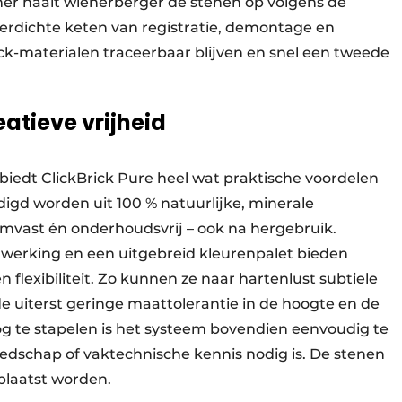
r haalt wienerberger de stenen op volgens de
dichte keten van registratie, demontage en
ick-materialen traceerbaar blijven en snel een tweede
eatieve vrijheid
 biedt ClickBrick Pure heel wat praktische voordelen
digd worden uit 100 % natuurlijke, minerale
rmvast én onderhoudsvrij – ook na hergebruik.
werking en een uitgebreid kleurenpalet bieden
 flexibiliteit. Zo kunnen ze naar hartenlust subtiele
 de uiterst geringe maattolerantie in de hoogte en de
og te stapelen is het systeem bovendien eenvoudig te
eedschap of vaktechnische kennis nodig is. De stenen
plaatst worden.