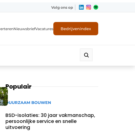
Volg ons op
Bedrijvenindex
erteren
Nieuwsbrief
Vacatures
Populair
DUURZAAM BOUWEN
BSD-isolaties: 30 jaar vakmanschap,
persoonlijke service en snelle
uitvoering