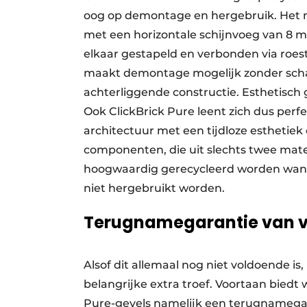
oog op demontage en hergebruik. Het 
met een horizontale schijnvoeg van 8 m
elkaar gestapeld en verbonden via roes
maakt demontage mogelijk zonder scha
achterliggende constructie. Esthetisch 
Ook ClickBrick Pure leent zich dus perf
architectuur met een tijdloze esthetie
componenten, die uit slechts twee mate
hoogwaardig gerecycleerd worden wanne
niet hergebruikt worden.
Terugnamegarantie van vij
Alsof dit allemaal nog niet voldoende is,
belangrijke extra troef. Voortaan biedt 
Pure-gevels namelijk een terugnameg