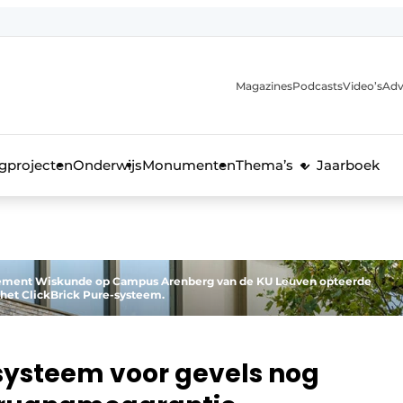
Magazines
Podcasts
Video’s
Adv
anmelding
voor de bouw
gprojecten
Onderwijs
Monumenten
Thema’s
Jaarboek
partement Wiskunde op Campus Arenberg van de KU Leuven opteerde
het ClickBrick Pure-systeem.
systeem voor gevels nog