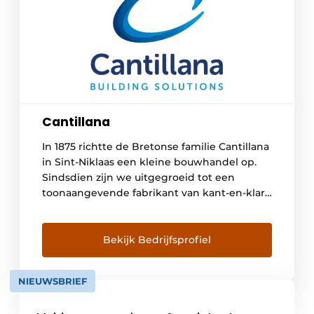
Cantillana
In 1875 richtte de Bretonse familie Cantillana
in Sint-Niklaas een kleine bouwhandel op.
Sindsdien zijn we uitgegroeid tot een
toonaangevende fabrikant van kant-en-klare
gips- en cementpleisters, die de efficiëntie
op bouwplaatsen aanzienlijk verbeteren.
Vandaag, 150 jaar later, is Cantillana een
Bekijk Bedrijfsprofiel
belangrijke speler in Europa, met fabrieken
in België, Nederland, Frankrijk en Duitsland.
NIEUWSBRIEF
We bedienen klanten […]