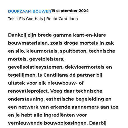
Vacature aanmelden
19 september 2024
DUURZAAM BOUWEN
Akoestiek
Vacatures
Tekst Els Goethals | Beeld Cantillana
Video’s
Beton & Staalbouw
Dankzij zijn brede gamma kant-en-klare
Aanmelden
Brandveiligheid
bouwmaterialen, zoals droge mortels in zak
Bedrijven
en silo, kleurmortels, spuitbeton, technische
BIM
Bedrijven
mortels, gevelpleisters,
Contact
Evenementen
gevelisolatiesystemen, dekvloermortels en
tegellijmen, is Cantillana dé partner bij
Dak & Gevel
uitstek voor elk nieuwbouw- of
renovatieproject. Voeg daar technische
Houtbouw
ondersteuning, esthetische begeleiding en
HVAC
een netwerk van erkende aannemers aan toe
en je hebt alle ingrediënten voor
Interieurarchitectuur
vernieuwende bouwoplossingen. Daarbij