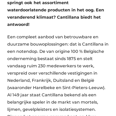
Keukens
springt ook het assortiment
waterdoorlatende producten in het oog. Een
Renovatie
veranderend klimaat? Cantillana biedt het
antwoord!
Software
Toegangscontrole
Een compleet aanbod van betrouwbare en
duurzame bouwoplossingen: dat is Cantillana in
Veiligheid & Opleiding
een notendop. De van origine 100 % Belgische
onderneming bestaat sinds 1875 en stelt
Zonwering
vandaag ruim 230 medewerkers te werk,
verspreid over verschillende vestigingen in
Nederland, Frankrijk, Duitsland en België
(waaronder Harelbeke en Sint-Pieters-Leeuw).
Al 149 jaar staat Cantillana bekend als een
belangrijke speler in de markt van mortels,
lijmen, gevelpleisters en isolatiesystemen.