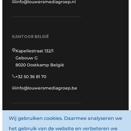
info@louwersmediagroep.nl
KANTOOR BELGIË
Kapellestraat 132/1
Gebouw G
8020 Oostkamp België
+32 50 36 81 70
info@louwersmediagroep.be
Wij gebruiken cookies. Daarmee analyseren we
www.louwersmediagroep.com
het gebruik van de website en verbeteren we
© 1987 - 2026 Louwersmediagroep.