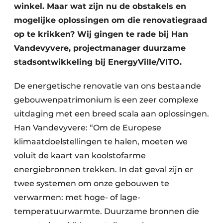
Keukens
winkel. Maar wat zijn nu de obstakels en
mogelijke oplossingen om die renovatiegraad
Renovatie
op te krikken? Wij gingen te rade bij Han
Software
Vandevyvere, projectmanager duurzame
stadsontwikkeling bij EnergyVille/VITO.
Toegangscontrole
De energetische renovatie van ons bestaande
Veiligheid & Opleiding
gebouwenpatrimonium is een zeer complexe
uitdaging met een breed scala aan oplossingen.
Zonwering
Han Vandevyvere: “Om de Europese
klimaatdoelstellingen te halen, moeten we
voluit de kaart van koolstofarme
energiebronnen trekken. In dat geval zijn er
twee systemen om onze gebouwen te
verwarmen: met hoge- of lage-
temperatuurwarmte. Duurzame bronnen die