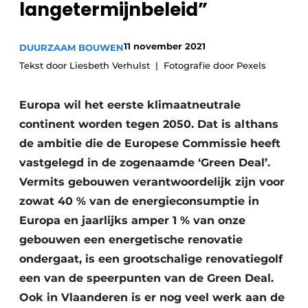
langetermijnbeleid”
Vacature aanmelden
Akoestiek
Vacatures
11 november 2021
DUURZAAM BOUWEN
Video’s
Beton & Staalbouw
Tekst door Liesbeth Verhulst
Fotografie door Pexels
Aanmelden
Brandveiligheid
Europa wil het eerste klimaatneutrale
Bedrijven
continent worden tegen 2050. Dat is althans
BIM
Bedrijven
de ambitie die de Europese Commissie heeft
Contact
Evenementen
vastgelegd in de zogenaamde ‘Green Deal’.
Vermits gebouwen verantwoordelijk zijn voor
Dak & Gevel
zowat 40 % van de energieconsumptie in
Houtbouw
Europa en jaarlijks amper 1 % van onze
gebouwen een energetische renovatie
HVAC
ondergaat, is een grootschalige renovatiegolf
een van de speerpunten van de Green Deal.
Interieurarchitectuur
Ook in Vlaanderen is er nog veel werk aan de