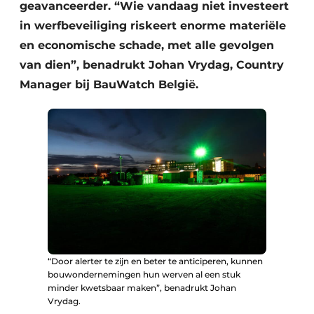
Keukens
geavanceerder. “Wie vandaag niet investeert
in werfbeveiliging riskeert enorme materiële
Renovatie
en economische schade, met alle gevolgen
van dien”, benadrukt Johan Vrydag, Country
Software
Manager bij BauWatch België.
Toegangscontrole
Veiligheid & Opleiding
Zonwering
“Door alerter te zijn en beter te anticiperen, kunnen
bouwondernemingen hun werven al een stuk
minder kwetsbaar maken”, benadrukt Johan
Vrydag.