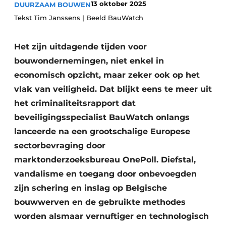
13 oktober 2025
DUURZAAM BOUWEN
Vacature aanmelden
Tekst Tim Janssens | Beeld BauWatch
Akoestiek
Vacatures
Video’s
Het zijn uitdagende tijden voor
Beton & Staalbouw
bouwondernemingen, niet enkel in
Aanmelden
Brandveiligheid
economisch opzicht, maar zeker ook op het
Bedrijven
vlak van veiligheid. Dat blijkt eens te meer uit
BIM
Bedrijven
het criminaliteitsrapport dat
Contact
Evenementen
beveiligingsspecialist BauWatch onlangs
lanceerde na een grootschalige Europese
Dak & Gevel
sectorbevraging door
marktonderzoeksbureau OnePoll. Diefstal,
Houtbouw
vandalisme en toegang door onbevoegden
HVAC
zijn schering en inslag op Belgische
bouwwerven en de gebruikte methodes
Interieurarchitectuur
worden alsmaar vernuftiger en technologisch