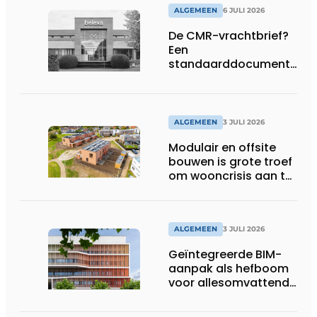
ALGEMEEN
6 JULI 2026
De CMR-vrachtbrief?
Een
standaarddocument
met belangrijke
gevolgen
ALGEMEEN
3 JULI 2026
Modulair en offsite
bouwen is grote troef
om wooncrisis aan te
pakken
ALGEMEEN
3 JULI 2026
Geïntegreerde BIM-
aanpak als hefboom
voor allesomvattende
digitale
bouwstrategie