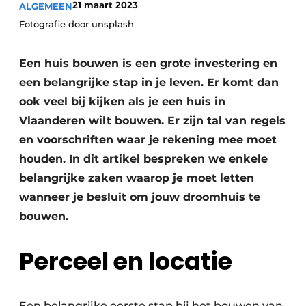
21 maart 2023
ALGEMEEN
Vacature aanmelden
Fotografie door unsplash
Akoestiek
Vacatures
Video’s
Een huis bouwen is een grote investering en
Beton & Staalbouw
een belangrijke stap in je leven. Er komt dan
Aanmelden
Brandveiligheid
ook veel bij kijken als je een huis in
Bedrijven
Vlaanderen wilt bouwen. Er zijn tal van regels
BIM
Bedrijven
en voorschriften waar je rekening mee moet
Contact
Evenementen
houden. In dit artikel bespreken we enkele
belangrijke zaken waarop je moet letten
Dak & Gevel
wanneer je besluit om jouw droomhuis te
bouwen.
Houtbouw
HVAC
Perceel en locatie
Interieurarchitectuur
Een belangrijke eerste stap bij het bouwen van