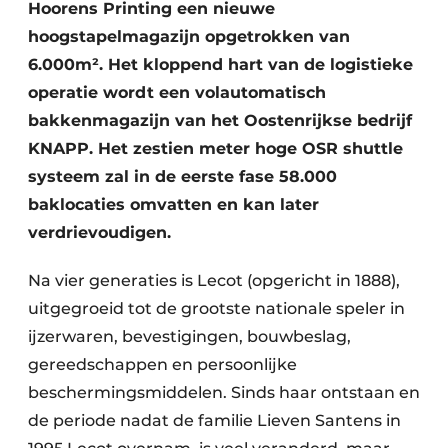
Keukens
Hoorens Printing een nieuwe
hoogstapelmagazijn opgetrokken van
Renovatie
6.000m². Het kloppend hart van de logistieke
operatie wordt een volautomatisch
Software
bakkenmagazijn van het Oostenrijkse bedrijf
Toegangscontrole
KNAPP. Het zestien meter hoge OSR shuttle
systeem zal in de eerste fase 58.000
Veiligheid & Opleiding
baklocaties omvatten en kan later
Zonwering
verdrievoudigen.
Na vier generaties is Lecot (opgericht in 1888),
uitgegroeid tot de grootste nationale speler in
ijzerwaren, bevestigingen, bouwbeslag,
gereedschappen en persoonlijke
beschermingsmiddelen. Sinds haar ontstaan en
de periode nadat de familie Lieven Santens in