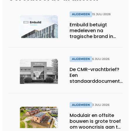
ALGEMEEN
15 JULI 2026
Embuild betuigt
medeleven na
tragische brand in
Brussel
ALGEMEEN
6 JULI 2026
De CMR-vrachtbrief?
Een
standaarddocument
met belangrijke
gevolgen
ALGEMEEN
3 JULI 2026
Modulair en offsite
bouwen is grote troef
om wooncrisis aan te