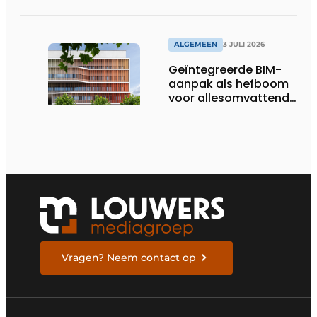
pakken
ALGEMEEN
3 JULI 2026
Geïntegreerde BIM-
aanpak als hefboom
voor allesomvattende
digitale
bouwstrategie
Vragen? Neem contact op