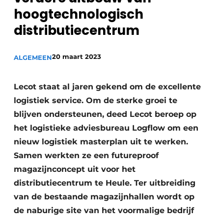
hoogtechnologisch
Vacature aanmelden
Akoestiek
distributiecentrum
Vacatures
Video’s
Beton & Staalbouw
20 maart 2023
ALGEMEEN
Aanmelden
Brandveiligheid
Bedrijven
Lecot staat al jaren gekend om de excellente
BIM
Bedrijven
logistiek service. Om de sterke groei te
Contact
Evenementen
blijven ondersteunen, deed Lecot beroep op
het logistieke adviesbureau Logflow om een
Dak & Gevel
nieuw logistiek masterplan uit te werken.
Samen werkten ze een futureproof
Houtbouw
magazijnconcept uit voor het
HVAC
distributiecentrum te Heule. Ter uitbreiding
van de bestaande magazijnhallen wordt op
Interieurarchitectuur
de naburige site van het voormalige bedrijf