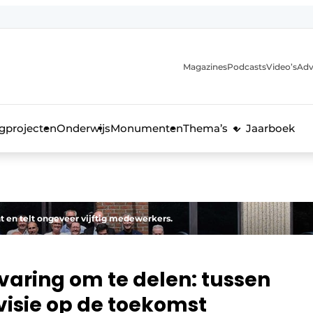
Magazines
Podcasts
Video’s
Adv
anmelding
voor de bouw
gprojecten
Onderwijs
Monumenten
Thema’s
Jaarboek
t en telt ongeveer vijftig medewerkers.
aring om te delen: tussen
visie op de toekomst