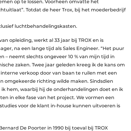
lemen op te lossen. Voorheen omvatte het
chtuitlaat”. Totdat de heer Trox, bij het moederbedrijf
clusief luchtbehandelingskasten.
an opleiding, werkt al 33 jaar bij TROX en is
r, na een lange tijd als Sales Engineer. “Het puur
 – neemt slechts ongeveer 10 % van mijn tijd in
nische zaken. Twee jaar geleden kreeg ik de kans om
interne verkoop door van baan te ruilen met een
 in omgekeerde richting wilde maken. Sindsdien
ik hem, waarbij hij de onderhandelingen doet en ik
en in elke fase van het project. We vormen een
studies voor de klant in-house kunnen uitvoeren is
ernard De Poorter in 1990 bij toeval bij TROX