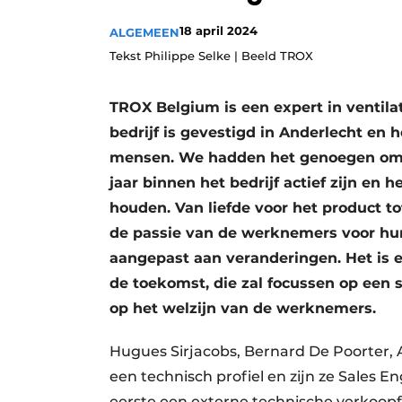
Vacature aanmelden
18 april 2024
ALGEMEEN
Vacatures
Tekst Philippe Selke | Beeld TROX
Video’s
TROX Belgium is een expert in ventilat
Aanmelden
bedrijf is gevestigd in Anderlecht en 
Bedrijven
mensen. We hadden het genoegen om vi
Bedrijven
jaar binnen het bedrijf actief zijn en
Contact
houden. Van liefde voor het product tot
de passie van de werknemers voor hun
aangepast aan veranderingen. Het is e
de toekomst, die zal focussen op een 
op het welzijn van de werknemers.
Hugues Sirjacobs, Bernard De Poorter, 
een technisch profiel en zijn ze Sales 
eerste een externe technische verkoopf