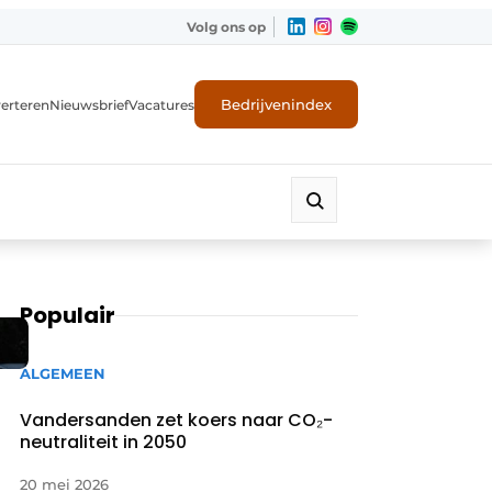
Volg ons op
Bedrijvenindex
erteren
Nieuwsbrief
Vacatures
Populair
ALGEMEEN
Vandersanden zet koers naar CO₂-
neutraliteit in 2050
20 mei 2026