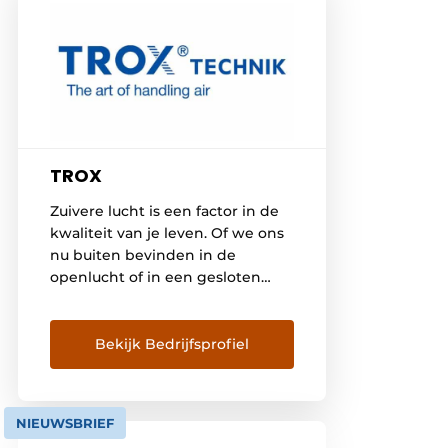
TROX
Zuivere lucht is een factor in de
kwaliteit van je leven. Of we ons
nu buiten bevinden in de
openlucht of in een gesloten
ruimte, we voelen ons enkel
oprecht goed in frisse lucht.
Lucht is het elixir van het leven,
Bekijk Bedrijfsprofiel
laat ons vrij ademen. Het is
stimulerend, inspirerend en het
geeft ons energie om […]
NIEUWSBRIEF