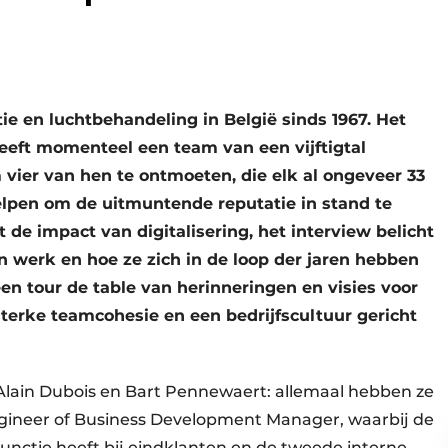
ie en luchtbehandeling in België sinds 1967. Het
heeft momenteel een team van een vijftigtal
er van hen te ontmoeten, die elk al ongeveer 33
 helpen om de uitmuntende reputatie in stand te
 de impact van digitalisering, het interview belicht
 werk en hoe ze zich in de loop der jaren hebben
en tour de table van herinneringen en visies voor
sterke teamcohesie en een bedrijfscultuur gericht
Alain Dubois en Bart Pennewaert: allemaal hebben ze
Engineer of Business Development Manager, waarbij de
unctie heeft bij eindklanten en de tweede interne