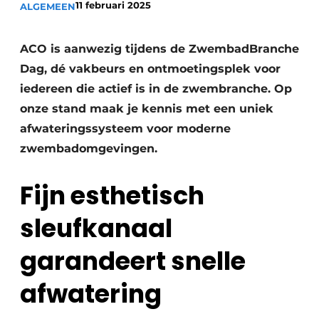
11 februari 2025
ALGEMEEN
Vacature aanmelden
Akoestiek
Vacatures
ACO is aanwezig tijdens de ZwembadBranche
Video’s
Beton & Staalbouw
Dag, dé vakbeurs en ontmoetingsplek voor
iedereen die actief is in de zwembranche. Op
Aanmelden
Brandveiligheid
onze stand maak je kennis met een uniek
Bedrijven
afwateringssysteem voor moderne
BIM
Bedrijven
zwembadomgevingen.
Contact
Evenementen
Fijn esthetisch
Dak & Gevel
sleufkanaal
Houtbouw
garandeert snelle
HVAC
afwatering
Interieurarchitectuur