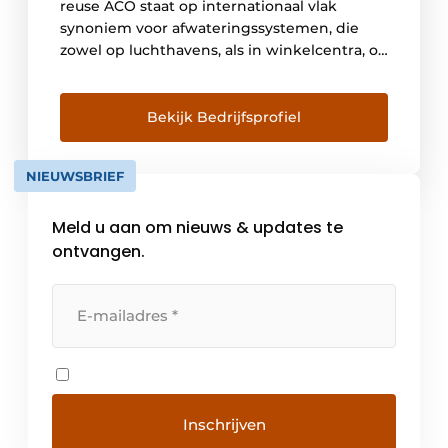
reuse ACO staat op internationaal vlak
synoniem voor afwateringssystemen, die
zowel op luchthavens, als in winkelcentra, op
sportterreinen of op de wegen over heel de
wereld te vinden zijn. In de wereld van
vandaag dringt zich een efficiënt en
Bekijk Bedrijfsprofiel
duurzaam waterbeheer aan. Dankzij onze
geïntegreerde aanpak én onze
NIEUWSBRIEF
totaaloplossingen […]
Meld u aan om nieuws & updates te
ontvangen.