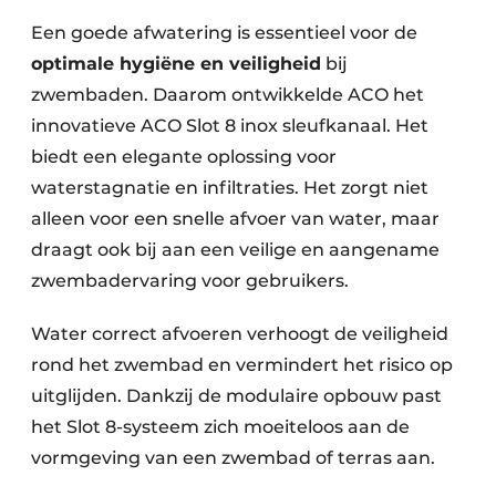
Keukens
Een goede afwatering is essentieel voor de
Renovatie
optimale hygiëne en veiligheid
bij
zwembaden. Daarom ontwikkelde ACO het
Software
innovatieve ACO Slot 8 inox sleufkanaal. Het
Toegangscontrole
biedt een elegante oplossing voor
waterstagnatie en infiltraties. Het zorgt niet
Veiligheid & Opleiding
alleen voor een snelle afvoer van water, maar
draagt ook bij aan een veilige en aangename
Zonwering
zwembadervaring voor gebruikers.
Water correct afvoeren verhoogt de veiligheid
rond het zwembad en vermindert het risico op
uitglijden. Dankzij de modulaire opbouw past
het Slot 8-systeem zich moeiteloos aan de
vormgeving van een zwembad of terras aan.