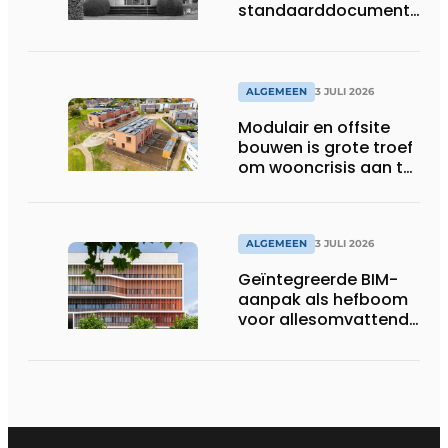
standaarddocument
met belangrijke
gevolgen
ALGEMEEN
3 JULI 2026
Modulair en offsite
bouwen is grote troef
om wooncrisis aan te
pakken
ALGEMEEN
3 JULI 2026
Geïntegreerde BIM-
aanpak als hefboom
voor allesomvattende
digitale
bouwstrategie