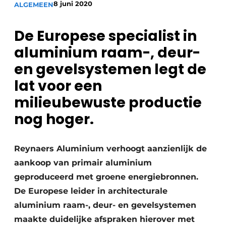
8 juni 2020
ALGEMEEN
Vacature aanmelden
Akoestiek
Vacatures
De Europese specialist in
Video’s
Beton & Staalbouw
aluminium raam-, deur-
Aanmelden
en gevelsystemen legt de
Brandveiligheid
Bedrijven
lat voor een
BIM
Bedrijven
milieubewuste productie
nog hoger.
Contact
Evenementen
Dak & Gevel
Reynaers Aluminium verhoogt aanzienlijk de
Houtbouw
aankoop van primair aluminium
geproduceerd met groene energiebronnen.
HVAC
De Europese leider in architecturale
aluminium raam-, deur- en gevelsystemen
Interieurarchitectuur
maakte duidelijke afspraken hierover met