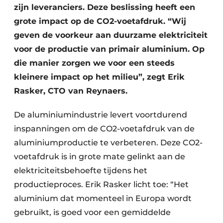
Keukens
zijn leveranciers. Deze beslissing heeft een
grote impact op de CO2-voetafdruk. “Wij
Renovatie
geven de voorkeur aan duurzame elektriciteit
Software
voor de productie van primair aluminium. Op
die manier zorgen we voor een steeds
Toegangscontrole
kleinere impact op het milieu”, zegt Erik
Rasker, CTO van Reynaers.
Veiligheid & Opleiding
De aluminiumindustrie levert voortdurend
Zonwering
inspanningen om de CO2-voetafdruk van de
aluminiumproductie te verbeteren. Deze CO2-
voetafdruk is in grote mate gelinkt aan de
elektriciteitsbehoefte tijdens het
productieproces. Erik Rasker licht toe: “Het
aluminium dat momenteel in Europa wordt
gebruikt, is goed voor een gemiddelde