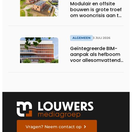
Modulair en offsite
bouwen is grote troef
om wooncrisis aan te
pakken
ALGEMEEN
3 JULI 2026
Geïntegreerde BIM-
aanpak als hefboom
voor allesomvattende
digitale
bouwstrategie
Vragen? Neem contact op