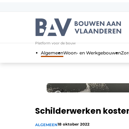
Aanmelden
Algemene voorwaarden
Bedrijven
Aanmelden
Bedankt voor de a
Platform voor de bouw
Bouwen aan Vlaanderen | Platform 
Algemeen
Woon- en Werkgebouwen
Zor
Contact
Direct contact
Evenement aanmelden
Jaarboek
Meest gelezen
Nieuwsbrief
Schilderwerken kosten
Podcasts
18 oktober 2022
ALGEMEEN
Privacy / Cookie statement