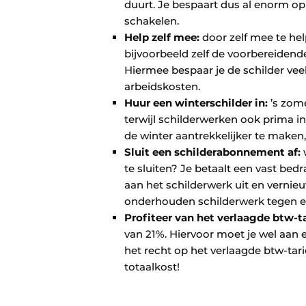
duurt. Je bespaart dus al enorm o
schakelen.
Help zelf mee:
door zelf mee te hel
bijvoorbeeld zelf de voorbereiden
Hiermee bespaar je de schilder vee
arbeidskosten.
Huur een winterschilder in:
’s zome
terwijl schilderwerken ook prima i
de winter aantrekkelijker te maken,
Sluit een schilderabonnement af:
w
te sluiten? Je betaalt een vast be
aan het schilderwerk uit en verni
onderhouden schilderwerk tegen e
Profiteer van het verlaagde btw-ta
van 21%. Hiervoor moet je wel aan 
het recht op het verlaagde btw-tari
totaalkost!