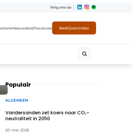
Volg ons op
Bedrijvenindex
erteren
Nieuwsbrief
Vacatures
Populair
ALGEMEEN
Vandersanden zet koers naar CO₂-
neutraliteit in 2050
20 mei 2026