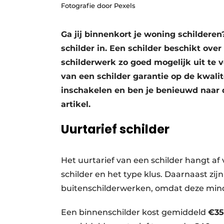
Fotografie door Pexels
Vacature aanmelden
Vacatures
Ga jij binnenkort je woning schilder
Video’s
schilder in. Een schilder beschikt ove
schilderwerk zo goed mogelijk uit te 
Aanmelden
van een schilder garantie op de kwali
Bedrijven
inschakelen en ben je benieuwd naar d
Bedrijven
artikel.
Contact
Uurtarief schilder
Het uurtarief van een schilder hangt af 
schilder en het type klus. Daarnaast z
buitenschilderwerken, omdat deze mind
Een binnenschilder kost gemiddeld
€35