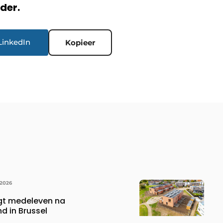
rder.
LinkedIn
Kopieer
 2026
gt medeleven na
d in Brussel