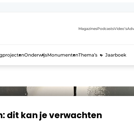
Magazines
Podcasts
Video’s
Adv
anmelding
voor de bouw
gprojecten
Onderwijs
Monumenten
Thema’s
Jaarboek
: dit kan je verwachten