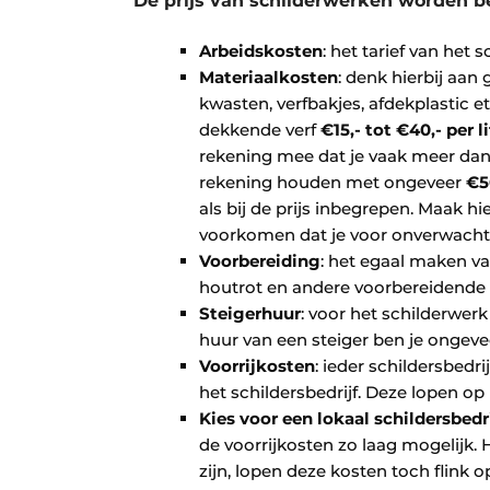
De prijs van schilderwerken worden be
Arbeidskosten
: het tarief van het s
Materiaalkosten
: denk hierbij aan 
kwasten, verfbakjes, afdekplastic 
dekkende verf
€15,- tot €40,- per li
rekening mee dat je vaak meer dan 
rekening houden met ongeveer
€5
als bij de prijs inbegrepen. Maak hi
voorkomen dat je voor onverwachte
Voorbereiding
: het egaal maken va
houtrot en andere voorbereidend
Steigerhuur
: voor het schilderwer
huur van een steiger ben je ongev
Voorrijkosten
: ieder schildersbedri
het schildersbedrijf. Deze lopen o
Kies voor een lokaal schildersbedr
de voorrijkosten zo laag mogelijk. H
zijn, lopen deze kosten toch flink 