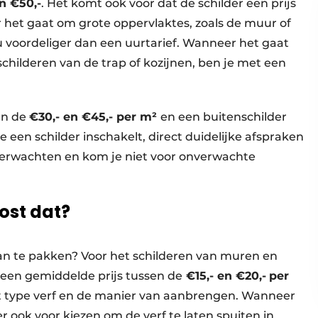
n €50,-
. Het komt ook voor dat de schilder een prijs
 het gaat om grote oppervlaktes, zoals de muur of
ou voordeliger dan een uurtarief. Wanneer het gaat
childeren van de trap of kozijnen, ben je met een
en de
€30,- en €45,- per m²
en een buitenschilder
 een schilder inschakelt, direct duidelijke afspraken
t verwachten en kom je niet voor onverwachte
ost dat?
aan te pakken? Voor het schilderen van muren en
een gemiddelde prijs tussen de
€15,- en €20,-
per
 het type verf en de manier van aanbrengen. Wanneer
 ook voor kiezen om de verf te laten spuiten in