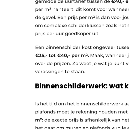
gemiddelde uurtarief tussen de
€40,- e
per m² hanteert: dit komt voor wanneer
de gevel. Een prijs per m² is dan voor j
om complexe schilderklussen zoals het s
prijs per uur goedkoper uit.
Een binnenschilder kost ongeveer tuss
€35,- tot €40,- per m².
Maak, wanneer je
over de prijzen. Zo weet je wat je kun
verassingen te staan.
Binnenschilderwerk: wat k
Is het tijd om het binnenschilderwerk 
plafonds moet je rekening houden met 
m²
: de exacte prijs is afhankelijk van
het gaat om muren en plafonds kun je er