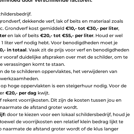
ïnvloed door verschillende factoren:
childersbedrijf.
grondverf, dekkende verf, lak of beits en materiaal zoals
etc. Grondverf kost gemiddeld
€10,- tot €30,- per liter
,
ter
en lak of beits
€20,- tot €55,- per liter
. Houd er wel
1 liter verf nodig hebt. Voor benodigdheden moet je
0,- in totaal
. Vaak zit de prijs voor verf en benodigdheden
er vooraf duidelijke afspraken over met de schilder, om te
 verassingen komt te staan.
n de te schilderen oppervlaktes, het verwijderen van
e werkzaamheden.
k op hoge oppervlakten is een steigerhuur nodig. Voor de
eer
€20,- per dag
kwijt.
jf rekent voorrijkosten. Dit zijn de kosten tussen jou en
p naarmate de afstand groter wordt.
ijf:
door te kiezen voor een lokaal schildersbedrijf, houd je
oewel de voorrijkosten een relatief klein bedrag lijkt te
op naarmate de afstand groter wordt of de klus langer