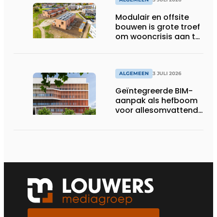
Modulair en offsite
bouwen is grote troef
om wooncrisis aan te
pakken
ALGEMEEN
3 JULI 2026
Geïntegreerde BIM-
aanpak als hefboom
voor allesomvattende
digitale
bouwstrategie