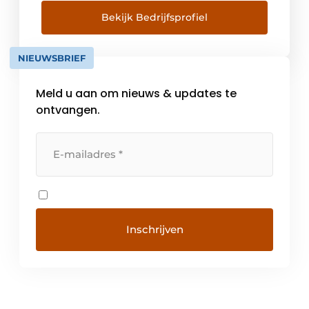
Vlaamse provincies: Feys, RaCo, Concreet en
Stabico. In het najaar van 2023 is Keurdesk
Bekijk Bedrijfsprofiel
toegetreden tot de groep en in 2024
kwamen ook Bureau De Fonseca en […]
NIEUWSBRIEF
Meld u aan om nieuws & updates te
ontvangen.