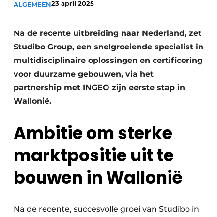
23 april 2025
ALGEMEEN
Vacature aanmelden
Akoestiek
Vacatures
Na de recente uitbreiding naar Nederland, zet
Video’s
Beton & Staalbouw
Studibo Group, een snelgroeiende specialist in
multidisciplinaire oplossingen en certificering
Aanmelden
Brandveiligheid
voor duurzame gebouwen, via het
Bedrijven
partnership met INGEO zijn eerste stap in
BIM
Bedrijven
Wallonië.
Contact
Evenementen
Ambitie om sterke
Dak & Gevel
marktpositie uit te
Houtbouw
bouwen in Wallonië
HVAC
Interieurarchitectuur
Na de recente, succesvolle groei van Studibo in