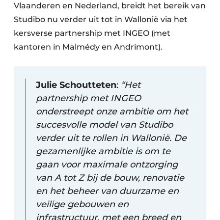
Keukens
Vlaanderen en Nederland, breidt het bereik van
Studibo nu verder uit tot in Wallonië via het
Renovatie
kersverse partnership met INGEO (met
Software
kantoren in Malmédy en Andrimont).
Toegangscontrole
Julie Schoutteten
:
“Het
Veiligheid & Opleiding
partnership met INGEO
onderstreept onze ambitie om het
Zonwering
succesvolle model van Studibo
verder uit te rollen in Wallonië. De
gezamenlijke ambitie is om te
gaan voor maximale ontzorging
van A tot Z bij de bouw, renovatie
en het beheer van duurzame en
veilige gebouwen en
infrastructuur, met een breed en