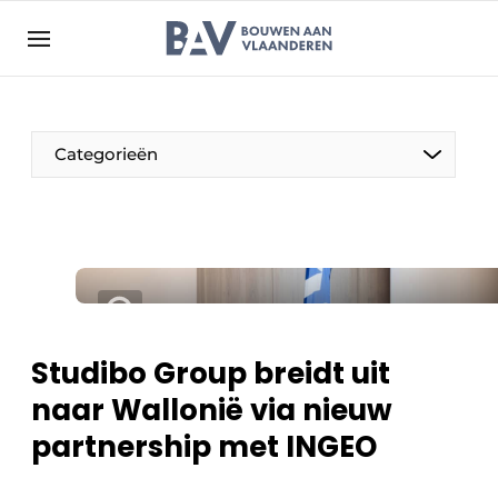
Aanmelden
Algemene voorwaarden
Bedrijven
Aanmelden
Bedankt voor de aanmelding
Categorieën
Bouwen aan Vlaanderen | Platform voor de bouw
Contact
Direct contact
Evenement aanmelden
Jaarboek
Studibo Group breidt uit
Meest gelezen
naar Wallonië via nieuw
Nieuwsbrief
partnership met INGEO
Podcasts
Privacy / Cookie statement