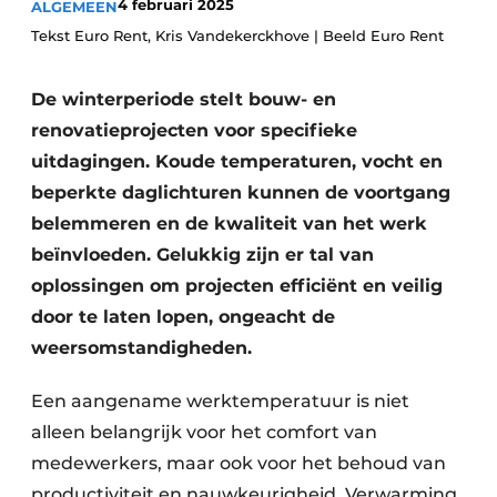
4 februari 2025
ALGEMEEN
Vacature aanmelden
Tekst Euro Rent, Kris Vandekerckhove | Beeld Euro Rent
Akoestiek
Vacatures
De winterperiode stelt bouw- en
Video’s
Beton & Staalbouw
renovatieprojecten voor specifieke
Aanmelden
Brandveiligheid
uitdagingen. Koude temperaturen, vocht en
Bedrijven
beperkte daglichturen kunnen de voortgang
BIM
Bedrijven
belemmeren en de kwaliteit van het werk
Contact
Evenementen
beïnvloeden. Gelukkig zijn er tal van
oplossingen om projecten efficiënt en veilig
Dak & Gevel
door te laten lopen, ongeacht de
weersomstandigheden.
Houtbouw
Een aangename werktemperatuur is niet
HVAC
alleen belangrijk voor het comfort van
Interieurarchitectuur
medewerkers, maar ook voor het behoud van
productiviteit en nauwkeurigheid. Verwarming