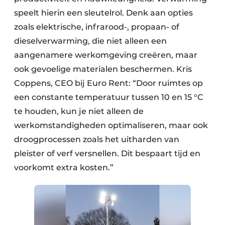
Keukens
speelt hierin een sleutelrol. Denk aan opties
Renovatie
zoals elektrische, infrarood-, propaan- of
dieselverwarming, die niet alleen een
Software
aangenamere werkomgeving creëren, maar
ook gevoelige materialen beschermen. Kris
Toegangscontrole
Coppens, CEO bij Euro Rent: “Door ruimtes op
Veiligheid & Opleiding
een constante temperatuur tussen 10 en 15 °C
te houden, kun je niet alleen de
Zonwering
werkomstandigheden optimaliseren, maar ook
droogprocessen zoals het uitharden van
pleister of verf versnellen. Dit bespaart tijd en
voorkomt extra kosten.”