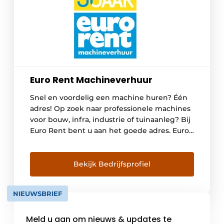
Euro Rent Machineverhuur
Snel en voordelig een machine huren? Één
adres! Op zoek naar professionele machines
voor bouw, infra, industrie of tuinaanleg? Bij
Euro Rent bent u aan het goede adres. Euro
Rent heeft 50 jaar ervaring in het verhuren
van bedrijfsmachines voor de bouwsector en
industrie en is een verlengstuk van uw
Bekijk Bedrijfsprofiel
bedrijf. Naast materieelpartner zijn we […]
NIEUWSBRIEF
Meld u aan om nieuws & updates te