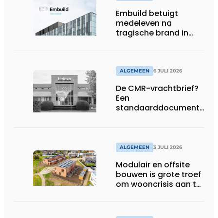
Embuild betuigt
medeleven na
tragische brand in
Brussel
ALGEMEEN
6 JULI 2026
De CMR-vrachtbrief?
Een
standaarddocument
met belangrijke
gevolgen
ALGEMEEN
3 JULI 2026
Modulair en offsite
bouwen is grote troef
om wooncrisis aan te
pakken