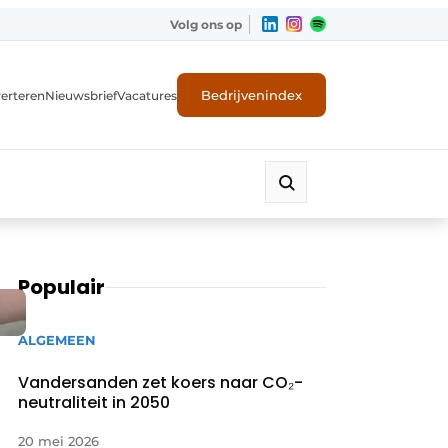
Volg ons op
Bedrijvenindex
erteren
Nieuwsbrief
Vacatures
Populair
ALGEMEEN
Vandersanden zet koers naar CO₂-
neutraliteit in 2050
20 mei 2026