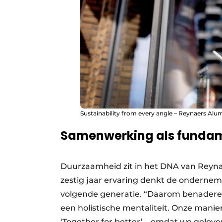
Sustainability from every angle – Reynaers Alu
Samenwerking als fundam
Duurzaamheid zit in het DNA van Reyna
zestig jaar ervaring denkt de ondernem
volgende generatie. “Daarom benadere
een holistische mentaliteit. Onze mani
‘Together for better’ – omdat we gelove