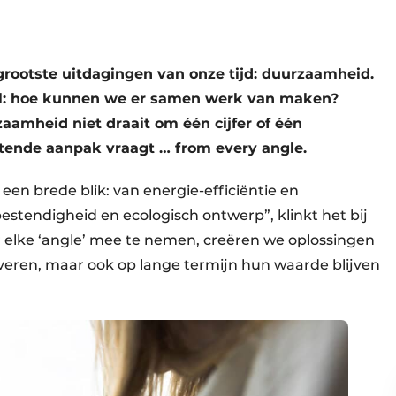
grootste uitdagingen van onze tijd: duurzaamheid.
al: hoe kunnen we er samen werk van maken?
amheid niet draait om één cijfer of één
ttende aanpak vraagt … from every angle.
en brede blik: van energie-efficiëntie en
bestendigheid en ecologisch ontwerp”, klinkt het bij
 elke ‘angle’ mee te nemen, creëren we oplossingen
everen, maar ook op lange termijn hun waarde blijven