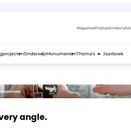
Magazines
Podcasts
Video’s
Adv
anmelding
voor de bouw
gprojecten
Onderwijs
Monumenten
Thema’s
Jaarboek
s Aluminium.
very angle.