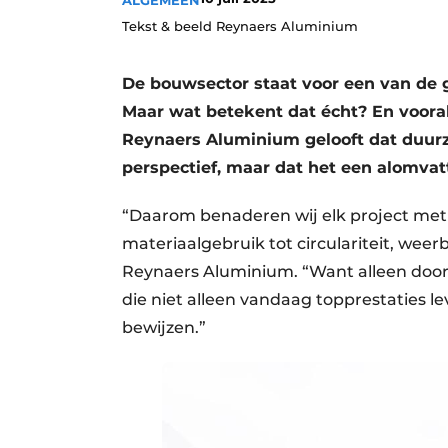
ALGEMEEN
Vacature aanmelden
Tekst & beeld Reynaers Aluminium
Vacatures
De bouwsector staat voor een van de 
Video’s
Maar wat betekent dat écht? En voor
Aanmelden
Reynaers Aluminium gelooft dat duurza
Bedrijven
perspectief, maar dat het een alomva
Bedrijven
“Daarom benaderen wij elk project met e
Contact
materiaalgebruik tot circulariteit, weer
Reynaers Aluminium. “Want alleen door
die niet alleen vandaag topprestaties l
bewijzen.”