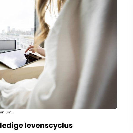
minium.
ledige levenscyclus