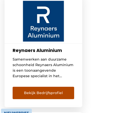
Reynaers Aluminium
Samenwerken aan duurzame
schoonheid Reynaers Aluminium
is een toonaangevende
Europese specialist in het
ontwikkelen en in de markt
zetten van innovatieve en
duurzame aluminium
Bekijk Bedrijfsprofiel
toepassingen. Die worden
gebruikt voor de constructie van
ramen, deuren, gevelsystemen,
NIEUWSBRIEF