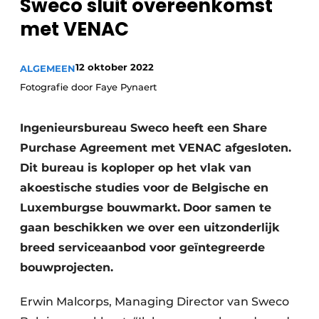
Sweco sluit overeenkomst
Vacature aanmelden
met VENAC
Akoestiek
Vacatures
Video’s
Beton & Staalbouw
12 oktober 2022
ALGEMEEN
Fotografie door Faye Pynaert
Aanmelden
Brandveiligheid
Bedrijven
Ingenieursbureau Sweco heeft een Share
BIM
Bedrijven
Purchase Agreement met VENAC afgesloten.
Contact
Evenementen
Dit bureau is koploper op het vlak van
akoestische studies voor de Belgische en
Dak & Gevel
Luxemburgse bouwmarkt.
Door samen te
Houtbouw
gaan beschikken we over een uitzonderlijk
breed serviceaanbod voor geïntegreerde
HVAC
bouwprojecten.
Interieurarchitectuur
Erwin Malcorps, Managing Director van Sweco