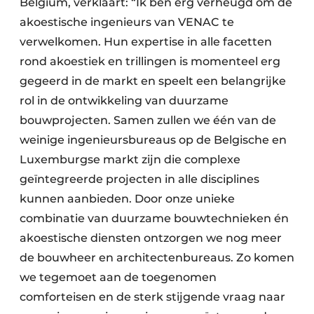
Belgium, verklaart: “Ik ben erg verheugd om de
Keukens
akoestische ingenieurs van VENAC te
Renovatie
verwelkomen. Hun expertise in alle facetten
rond akoestiek en trillingen is momenteel erg
Software
gegeerd in de markt en speelt een belangrijke
Toegangscontrole
rol in de ontwikkeling van duurzame
bouwprojecten. Samen zullen we één van de
Veiligheid & Opleiding
weinige ingenieursbureaus op de Belgische en
Luxemburgse markt zijn die complexe
Zonwering
geïntegreerde projecten in alle disciplines
kunnen aanbieden. Door onze unieke
combinatie van duurzame bouwtechnieken én
akoestische diensten ontzorgen we nog meer
de bouwheer en architectenbureaus. Zo komen
we tegemoet aan de toegenomen
comforteisen en de sterk stijgende vraag naar