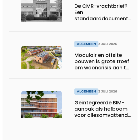
De CMR-vrachtbrief?
Een
standaarddocument
met belangrijke
gevolgen
ALGEMEEN
3 JULI 2026
Modulair en offsite
bouwen is grote troef
om wooncrisis aan te
pakken
ALGEMEEN
3 JULI 2026
Geïntegreerde BIM-
aanpak als hefboom
voor allesomvattende
digitale
bouwstrategie