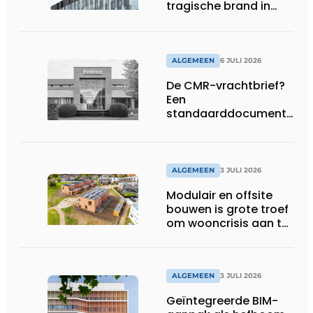
tragische brand in
Brussel
ALGEMEEN
6 JULI 2026
De CMR-vrachtbrief?
Een
standaarddocument
met belangrijke
gevolgen
ALGEMEEN
3 JULI 2026
Modulair en offsite
bouwen is grote troef
om wooncrisis aan te
pakken
ALGEMEEN
3 JULI 2026
Geïntegreerde BIM-