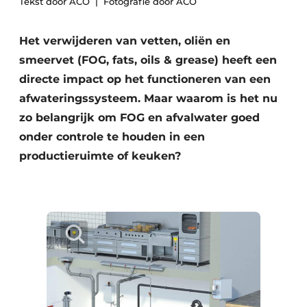
Tekst door ACO
Fotografie door ACO
Vacature aanmelden
Akoestiek
Vacatures
Het verwijderen van vetten, oliën en
smeervet (FOG, fats, oils & grease) heeft een
Video’s
Beton & Staalbouw
directe impact op het functioneren van een
Aanmelden
Brandveiligheid
afwateringssysteem. Maar waarom is het nu
Bedrijven
zo belangrijk om FOG en afvalwater goed
BIM
Bedrijven
onder controle te houden in een
Contact
productieruimte of keuken?
Evenementen
Dak & Gevel
Houtbouw
HVAC
Interieurarchitectuur