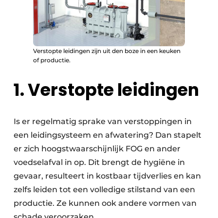
Keukens
Renovatie
Software
Verstopte leidingen zijn uit den boze in een keuken
of productie.
Toegangscontrole
1. Verstopte leidingen
Veiligheid & Opleiding
Zonwering
Is er regelmatig sprake van verstoppingen in
een leidingsysteem en afwatering? Dan stapelt
er zich hoogstwaarschijnlijk FOG en ander
voedselafval in op. Dit brengt de hygiëne in
gevaar, resulteert in kostbaar tijdverlies en kan
zelfs leiden tot een volledige stilstand van een
productie. Ze kunnen ook andere vormen van
schade veroorzaken.