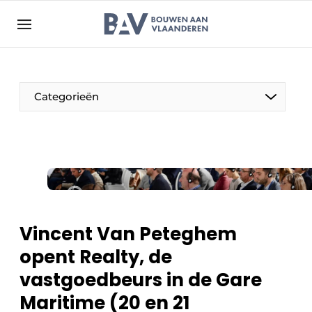
Aanmelden
Algemene voorwaarden
Bedrijven
Aanmelden
Bedankt voor de aanmelding
Categorieën
Bouwen aan Vlaanderen | Platform voor de bouw
Contact
Direct contact
Evenement aanmelden
Jaarboek
Vincent Van Peteghem
Meest gelezen
opent Realty, de
Nieuwsbrief
vastgoedbeurs in de Gare
Podcasts
Maritime (20 en 21
Privacy / Cookie statement