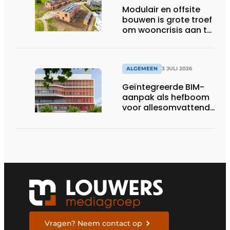
Modulair en offsite
bouwen is grote troef
om wooncrisis aan te
pakken
ALGEMEEN
3 JULI 2026
Geïntegreerde BIM-
aanpak als hefboom
voor allesomvattende
digitale
bouwstrategie
Vragen? Neem contact op