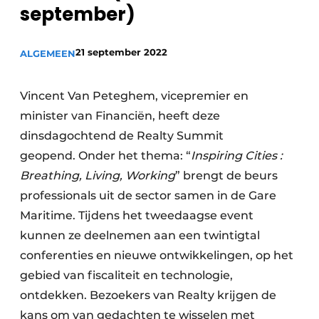
september)
Vacature aanmelden
Akoestiek
Vacatures
21 september 2022
ALGEMEEN
Video’s
Beton & Staalbouw
Aanmelden
Vincent Van Peteghem, vicepremier en
Brandveiligheid
Bedrijven
minister van Financiën, heeft deze
BIM
dinsdagochtend de Realty Summit
Bedrijven
geopend. Onder het thema: “
Inspiring Cities :
Contact
Evenementen
Breathing, Living, Working
” brengt de beurs
Dak & Gevel
professionals uit de sector samen in de Gare
Maritime. Tijdens het tweedaagse event
Houtbouw
kunnen ze deelnemen aan een twintigtal
conferenties en nieuwe ontwikkelingen, op het
HVAC
gebied van fiscaliteit en technologie,
Interieurarchitectuur
ontdekken. Bezoekers van Realty krijgen de
kans om van gedachten te wisselen met