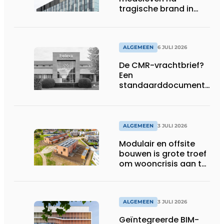
tragische brand in
Brussel
ALGEMEEN
6 JULI 2026
De CMR-vrachtbrief?
Een
standaarddocument
met belangrijke
gevolgen
ALGEMEEN
3 JULI 2026
Modulair en offsite
bouwen is grote troef
om wooncrisis aan te
pakken
ALGEMEEN
3 JULI 2026
Geïntegreerde BIM-