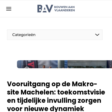
Aanmelden
Algemene voorwaarden
Bedrijven
Aanmelden
Bedankt voor de aanmelding
Categorieën
Bouwen aan Vlaanderen | Platform voor de bouw
Contact
Direct contact
Evenement aanmelden
Jaarboek
Vooruitgang op de Makro-
Meest gelezen
site Machelen: toekomstvisie
Nieuwsbrief
en tijdelijke invulling zorgen
Podcasts
voor nieuwe dynamiek
Privacy / Cookie statement