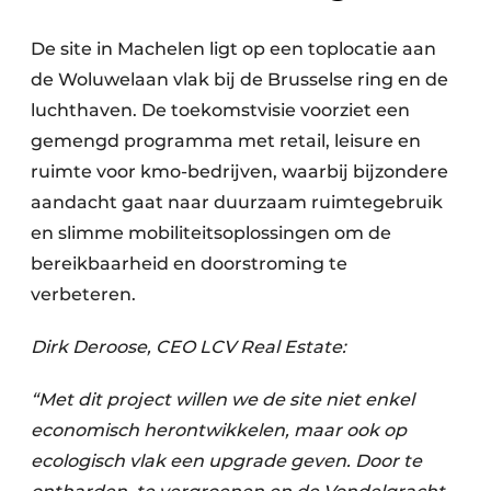
Keukens
De site in Machelen ligt op een toplocatie aan
Renovatie
de Woluwelaan vlak bij de Brusselse ring en de
Software
luchthaven. De toekomstvisie voorziet een
gemengd programma met retail, leisure en
Toegangscontrole
ruimte voor kmo-bedrijven, waarbij bijzondere
aandacht gaat naar duurzaam ruimtegebruik
Veiligheid & Opleiding
en slimme mobiliteitsoplossingen om de
Zonwering
bereikbaarheid en doorstroming te
verbeteren.
Dirk Deroose, CEO LCV Real Estate:
“Met dit project willen we de site niet enkel
economisch herontwikkelen, maar ook op
ecologisch vlak een upgrade geven. Door te