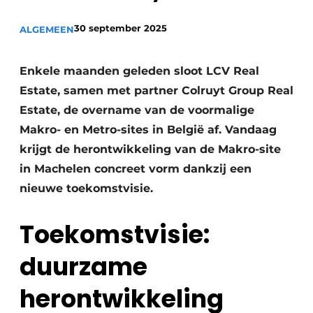
Vacature aanmelden
30 september 2025
ALGEMEEN
Akoestiek
Vacatures
Video’s
Beton & Staalbouw
Enkele maanden geleden sloot LCV Real
Aanmelden
Estate, samen met partner Colruyt Group Real
Brandveiligheid
Estate, de overname van de voormalige
Bedrijven
BIM
Makro- en Metro-sites in België af. Vandaag
Bedrijven
krijgt de herontwikkeling van de Makro-site
Contact
Evenementen
in Machelen concreet vorm dankzij een
nieuwe toekomstvisie.
Dak & Gevel
Houtbouw
Toekomstvisie:
HVAC
duurzame
Interieurarchitectuur
herontwikkeling