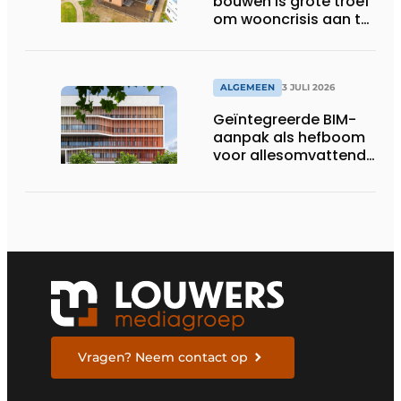
bouwen is grote troef
om wooncrisis aan te
pakken
ALGEMEEN
3 JULI 2026
Geïntegreerde BIM-
aanpak als hefboom
voor allesomvattende
digitale
bouwstrategie
Vragen? Neem contact op