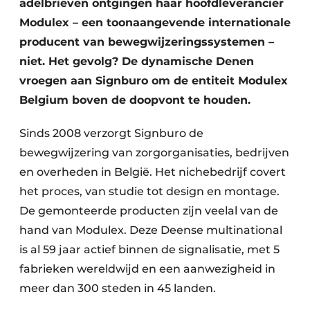
adelbrieven ontgingen haar hoofdleverancier
Keukens
Modulex – een toonaangevende internationale
Renovatie
producent van bewegwijzeringssystemen –
niet. Het gevolg? De dynamische Denen
Software
vroegen aan Signburo om de entiteit Modulex
Toegangscontrole
Belgium boven de doopvont te houden.
Veiligheid & Opleiding
Sinds 2008 verzorgt Signburo de
bewegwijzering van zorgorganisaties, bedrijven
Zonwering
en overheden in België. Het nichebedrijf covert
het proces, van studie tot design en montage.
De gemonteerde producten zijn veelal van de
hand van Modulex. Deze Deense multinational
is al 59 jaar actief binnen de signalisatie, met 5
fabrieken wereldwijd en een aanwezigheid in
meer dan 300 steden in 45 landen.