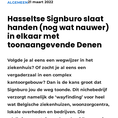
21 maart 2022
ALGEMEEN
Vacature aanmelden
Akoestiek
Vacatures
Hasseltse Signburo slaat
Video’s
Beton & Staalbouw
handen (nog wat nauwer)
Aanmelden
in elkaar met
Brandveiligheid
Bedrijven
toonaangevende Denen
BIM
Bedrijven
Contact
Volgde je al eens een wegwijzer in het
Evenementen
ziekenhuis? Of zocht je al eens een
Dak & Gevel
vergaderzaal in een complex
kantoorgebouw? Dan is de kans groot dat
Houtbouw
Signburo jou de weg toonde. Dit nichebedrijf
HVAC
verzorgt namelijk de ‘wayfinding’ voor heel
wat Belgische ziekenhuizen, woonzorgcentra,
Interieurarchitectuur
lokale overheden en bedrijven. Die