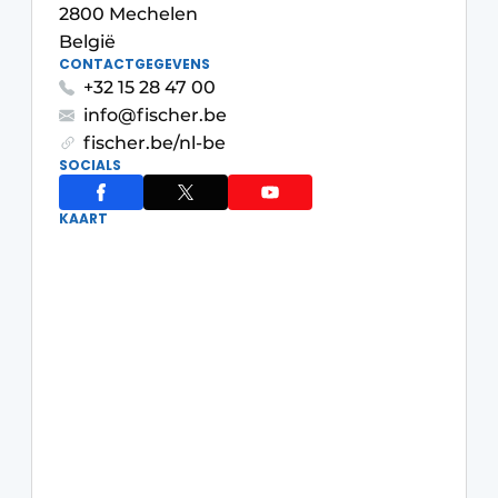
2800 Mechelen
Vacature aanmelden
België
Akoestiek
Vacatures
CONTACTGEGEVENS
+32 15 28 47 00
Video’s
Beton & Staalbouw
info@fischer.be
Aanmelden
fischer.be/nl-be
Brandveiligheid
SOCIALS
Bedrijven
BIM
Bedrijven
KAART
Contact
Evenementen
Dak & Gevel
Houtbouw
HVAC
Interieurarchitectuur