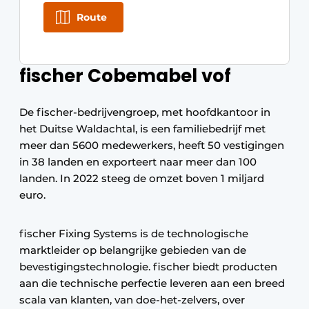
Keukens
Route
Renovatie
Software
fischer Cobemabel vof
Toegangscontrole
De fischer-bedrijvengroep, met hoofdkantoor in
Veiligheid & Opleiding
het Duitse Waldachtal, is een familiebedrijf met
meer dan 5600 medewerkers, heeft 50 vestigingen
Zonwering
in 38 landen en exporteert naar meer dan 100
landen. In 2022 steeg de omzet boven 1 miljard
euro.
fischer Fixing Systems is de technologische
marktleider op belangrijke gebieden van de
bevestigingstechnologie. fischer biedt producten
aan die technische perfectie leveren aan een breed
scala van klanten, van doe-het-zelvers, over