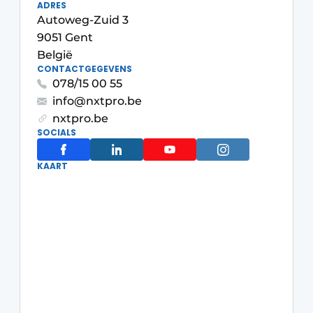
ADRES
Vacature aanmelden
Autoweg-Zuid 3
Akoestiek
9051 Gent
Vacatures
België
Video’s
Beton & Staalbouw
CONTACTGEGEVENS
078/15 00 55
Aanmelden
Brandveiligheid
info@nxtpro.be
Bedrijven
nxtpro.be
BIM
SOCIALS
Bedrijven
Contact
Evenementen
KAART
Dak & Gevel
Houtbouw
HVAC
Interieurarchitectuur