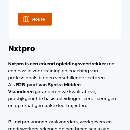
Keukens
Renovatie
Route
Software
Toegangscontrole
Nxtpro
Veiligheid & Opleiding
Nxtpro is een erkend opleidingsverstrekker
met
Zonwering
een passie voor training en coaching van
professionals binnen verschillende sectoren.
Als
B2B-poot van Syntra Midden-
Vlaanderen
garanderen we kwalitatieve,
praktijkgerichte basisopleidingen, certificeringen
en op maat gemaakte leertrajecten.
Bij nxtpro kunnen zaakvoerders, werkgevers en
medewerkers rekenen op een breed scala aan