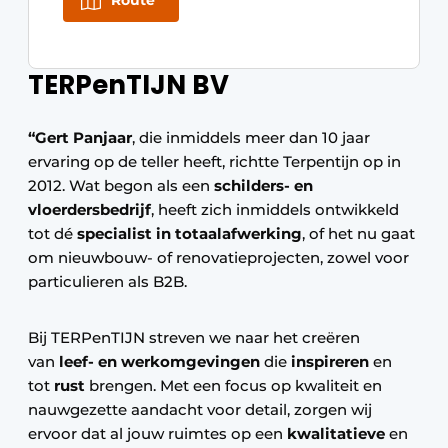
Route
Keukens
Renovatie
TERPenTIJN BV
Software
“Gert Panjaar
, die inmiddels meer dan 10 jaar
Toegangscontrole
ervaring op de teller heeft, richtte Terpentijn op in
2012. Wat begon als een
Veiligheid & Opleiding
schilders- en
vloerdersbedrijf
, heeft zich inmiddels ontwikkeld
Zonwering
tot dé
specialist in totaalafwerking
, of het nu gaat
om nieuwbouw- of renovatieprojecten, zowel voor
particulieren als B2B.
Bij TERPenTIJN streven we naar het creëren
van
leef- en werkomgevingen
die
inspireren
en
tot
rust
brengen. Met een focus op kwaliteit en
nauwgezette aandacht voor detail, zorgen wij
ervoor dat al jouw ruimtes op een
kwalitatieve
en