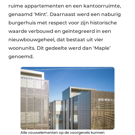
Keukens
ruime appartementen en een kantoorruimte,
genaamd ‘Mint’. Daarnaast werd een naburig
Renovatie
burgerhuis met respect voor zijn historische
Software
waarde verbouwd en geïntegreerd in een
nieuwbouwgeheel, dat bestaat uit vier
Toegangscontrole
woonunits. Dit gedeelte werd dan ‘Maple’
Veiligheid & Opleiding
genoemd.
Zonwering
Alle vouwelementen op de voorgevels kunnen