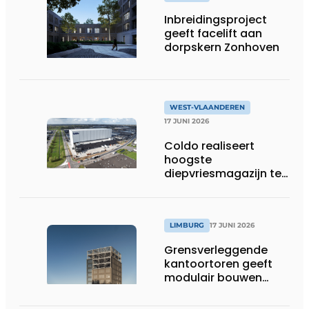
Inbreidingsproject
geeft facelift aan
dorpskern Zonhoven
WEST-VLAANDEREN
17 JUNI 2026
Coldo realiseert
hoogste
diepvriesmagazijn ter
wereld, met
combinatie van
duurzaamheid,
technische innovatie
LIMBURG
17 JUNI 2026
en schaalgrootte
Grensverleggende
kantoortoren geeft
modulair bouwen
nieuwe dimensie