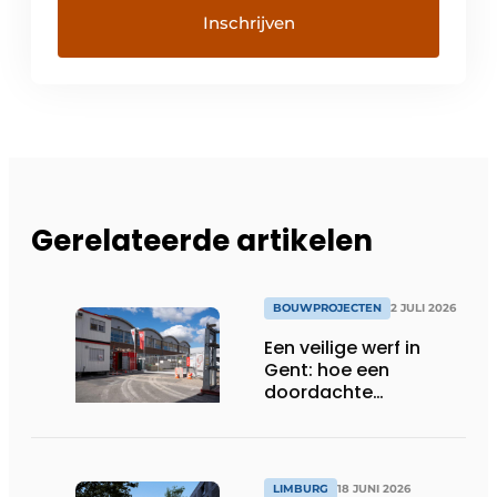
Gerelateerde artikelen
BOUWPROJECTEN
2 JULI 2026
Een veilige werf in
Gent: hoe een
doordachte
werfafbakening het
verschil maakt
LIMBURG
18 JUNI 2026