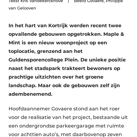
Tekst Kris Vandekerckhove | Beeld Govaere, Philippe
Vacature aanmelden
van Gelooven
Akoestiek
Vacatures
In het hart van Kortrijk werden recent twee
Video’s
Beton & Staalbouw
opvallende gebouwen opgetrokken. Maple &
Aanmelden
Brandveiligheid
Mint is een nieuw woonproject op een
Bedrijven
toplocatie, grenzend aan het
BIM
Bedrijven
Guldensporencollege Plein. De unieke positie
naast het stadspark trakteert bewoners op
Contact
Evenementen
prachtige uitzichten over het groene
Dak & Gevel
landschap. Maar ook de gebouwen zelf zijn
adembenemend.
Houtbouw
Hoofdaannemer Govaere stond aan het roer
HVAC
voor de realisatie van het project, bestaande uit
Interieurarchitectuur
een ondergrondse parkeergarage met ruimte
voor achttien auto’s, met daarbovenop zeven