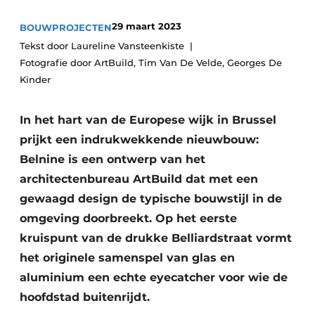
Vacature aanmelden
29 maart 2023
BOUWPROJECTEN
Akoestiek
Vacatures
Tekst door Laureline Vansteenkiste
Fotografie door ArtBuild, Tim Van De Velde, Georges De
Video’s
Beton & Staalbouw
Kinder
Aanmelden
Brandveiligheid
Bedrijven
In het hart van de Europese wijk in Brussel
BIM
Bedrijven
prijkt een indrukwekkende nieuwbouw:
Belnine is een ontwerp van het
Contact
Evenementen
architectenbureau ArtBuild dat met een
Dak & Gevel
gewaagd design de typische bouwstijl in de
omgeving doorbreekt. Op het eerste
Houtbouw
kruispunt van de drukke Belliardstraat vormt
HVAC
het originele samenspel van glas en
aluminium een echte eyecatcher voor wie de
Interieurarchitectuur
hoofdstad buitenrijdt.