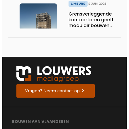
technische innovatie
LIMBURG
17 JUNI 2026
en schaalgrootte
Grensverleggende
kantoortoren geeft
modulair bouwen
nieuwe dimensie
Vragen? Neem contact op
BOUWEN AAN VLAANDEREN