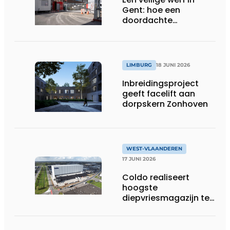
Gent: hoe een
doordachte
werfafbakening het
verschil maakt
LIMBURG
18 JUNI 2026
Inbreidingsproject
geeft facelift aan
dorpskern Zonhoven
WEST-VLAANDEREN
17 JUNI 2026
Coldo realiseert
hoogste
diepvriesmagazijn ter
wereld, met
combinatie van
duurzaamheid,