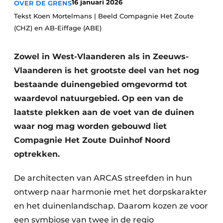
16 januari 2026
OVER DE GRENS
Vacature aanmelden
Tekst Koen Mortelmans | Beeld Compagnie Het Zoute
Akoestiek
Vacatures
(CHZ) en AB-Eiffage (ABE)
Video’s
Beton & Staalbouw
Zowel in West-Vlaanderen als in Zeeuws-
Aanmelden
Brandveiligheid
Vlaanderen is het grootste deel van het nog
Bedrijven
bestaande duinengebied omgevormd tot
BIM
Bedrijven
waardevol natuurgebied. Op een van de
laatste plekken aan de voet van de duinen
Contact
Evenementen
waar nog mag worden gebouwd liet
Dak & Gevel
Compagnie Het Zoute Duinhof Noord
optrekken.
Houtbouw
De architecten van ARCAS streefden in hun
HVAC
ontwerp naar harmonie met het dorpskarakter
Interieurarchitectuur
en het duinenlandschap. Daarom kozen ze voor
een symbiose van twee in de regio