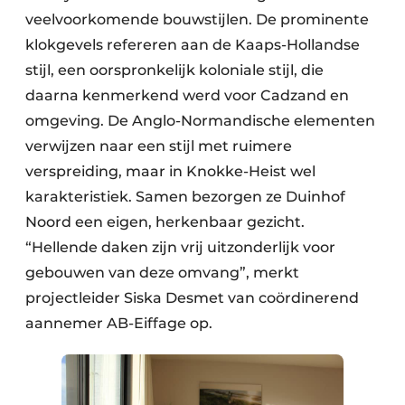
Keukens
veelvoorkomende bouwstijlen. De prominente
klokgevels refereren aan de Kaaps-Hollandse
Renovatie
stijl, een oorspronkelijk koloniale stijl, die
Software
daarna kenmerkend werd voor Cadzand en
omgeving. De Anglo-Normandische elementen
Toegangscontrole
verwijzen naar een stijl met ruimere
Veiligheid & Opleiding
verspreiding, maar in Knokke-Heist wel
karakteristiek. Samen bezorgen ze Duinhof
Zonwering
Noord een eigen, herkenbaar gezicht.
“Hellende daken zijn vrij uitzonderlijk voor
gebouwen van deze omvang”, merkt
projectleider Siska Desmet van coördinerend
aannemer AB-Eiffage op.