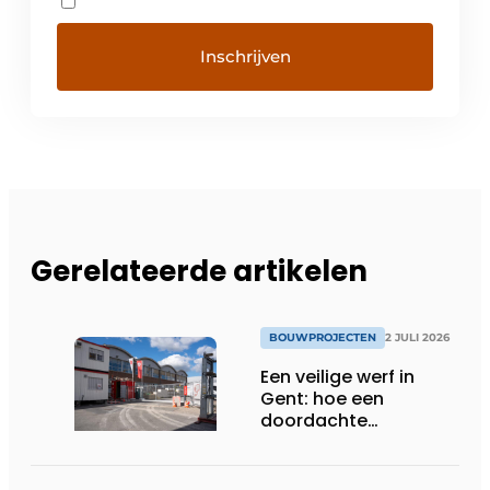
Gerelateerde artikelen
BOUWPROJECTEN
2 JULI 2026
Een veilige werf in
Gent: hoe een
doordachte
werfafbakening het
verschil maakt