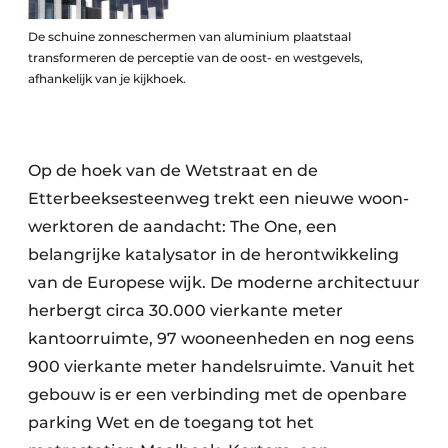
Keukens
De schuine zonneschermen van aluminium plaatstaal
Renovatie
transformeren de perceptie van de oost- en westgevels,
afhankelijk van je kijkhoek.
Software
Toegangscontrole
Op de hoek van de Wetstraat en de
Veiligheid & Opleiding
Etterbeeksesteenweg trekt een nieuwe woon-
werktoren de aandacht: The One, een
Zonwering
belangrijke katalysator in de herontwikkeling
van de Europese wijk. De moderne architectuur
herbergt circa 30.000 vierkante meter
kantoorruimte, 97 wooneenheden en nog eens
900 vierkante meter handelsruimte. Vanuit het
gebouw is er een verbinding met de openbare
parking Wet en de toegang tot het