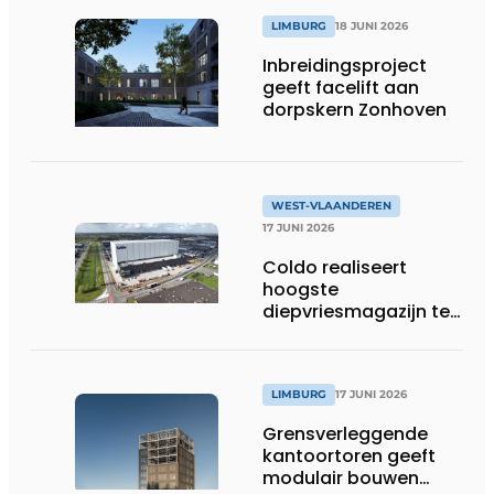
LIMBURG
18 JUNI 2026
Inbreidingsproject
geeft facelift aan
dorpskern Zonhoven
WEST-VLAANDEREN
17 JUNI 2026
Coldo realiseert
hoogste
diepvriesmagazijn ter
wereld, met
combinatie van
duurzaamheid,
technische innovatie
LIMBURG
17 JUNI 2026
en schaalgrootte
Grensverleggende
kantoortoren geeft
modulair bouwen