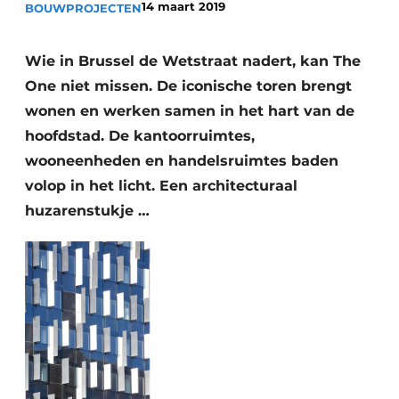
14 maart 2019
BOUWPROJECTEN
Vacature aanmelden
Akoestiek
Vacatures
Wie in Brussel de Wetstraat nadert, kan The
Video’s
Beton & Staalbouw
One niet missen. De iconische toren brengt
wonen en werken samen in het hart van de
Aanmelden
Brandveiligheid
hoofdstad. De kantoorruimtes,
Bedrijven
wooneenheden en handelsruimtes baden
BIM
Bedrijven
volop in het licht. Een architecturaal
Contact
Evenementen
huzarenstukje …
Dak & Gevel
Houtbouw
HVAC
Interieurarchitectuur