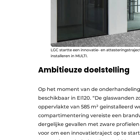
LGC startte een innovatie- en attesteringstraje
installeren in MULTI.
Ambitieuze doelstelling
Op het moment van de onderhandelinge
beschikbaar in EI120. “De glaswanden 
oppervlakte van 585 m² geïnstalleerd 
compartimentering vereiste een brandw
dergelijke gevallen met zware profielen 
voor om een innovatietraject op te star