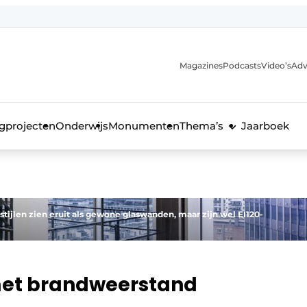
Magazines
Podcasts
Video’s
Adv
anmelding
voor de bouw
gprojecten
Onderwijs
Monumenten
Thema’s
Jaarboek
tijlen zien eruit als gewone glaswanden, maar zijn wel EI120-
et brandweerstand