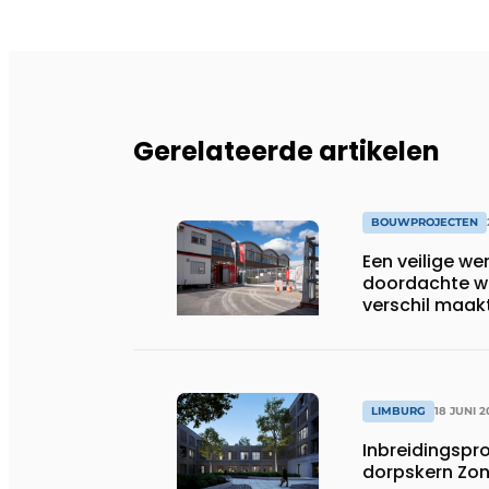
Gerelateerde artikelen
BOUWPROJECTEN
Een veilige we
doordachte w
verschil maak
LIMBURG
18 JUNI 2
Inbreidingspro
dorpskern Zo