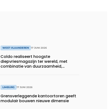
WEST-VLAANDEREN
17 JUNI 2026
Coldo realiseert hoogste
diepvriesmagazijn ter wereld, met
combinatie van duurzaamheid,
technische innovatie en schaalgrootte
LIMBURG
17 JUNI 2026
Grensverleggende kantoortoren geeft
modulair bouwen nieuwe dimensie