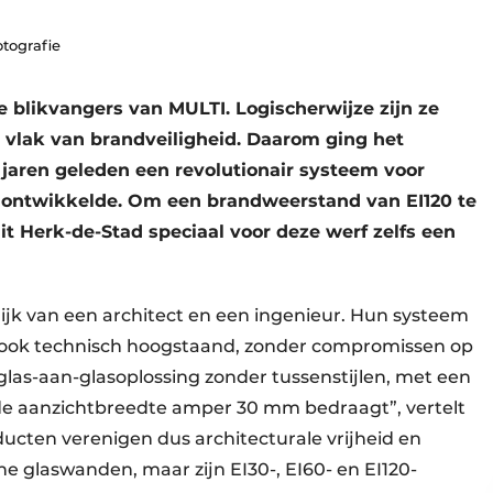
otografie
e blikvangers van MULTI. Logischerwijze zijn ze
 vlak van brandveiligheid. Daarom ging het
jaren geleden een revolutionair systeem voor
ontwikkelde. Om een brandweerstand van EI120 te
it Herk-de-Stad speciaal voor deze werf zelfs een
elijk van een architect en een ingenieur. Hun systeem
ook technisch hoogstaand, zonder compromissen op
glas-aan-glasoplossing zonder tussenstijlen, met een
 de aanzichtbreedte amper 30 mm bedraagt”, vertelt
cten verenigen dus architecturale vrijheid en
e glaswanden, maar zijn EI30-, EI60- en EI120-