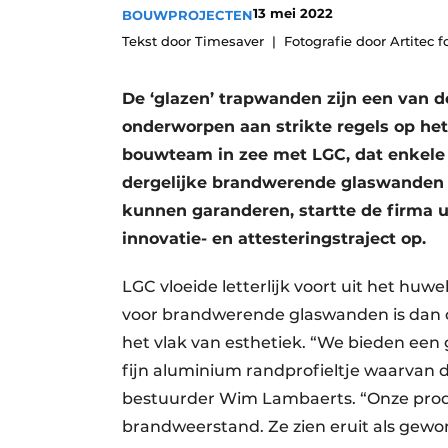
13 mei 2022
BOUWPROJECTEN
Vacature aanmelden
Tekst door Timesaver
Fotografie door Artitec f
Vacatures
Video’s
De ‘glazen’ trapwanden zijn een van d
Aanmelden
onderworpen aan strikte regels op het
bouwteam in zee met LGC, dat enkele 
Bedrijven
dergelijke brandwerende glaswanden 
Bedrijven
kunnen garanderen, startte de firma u
Contact
innovatie- en attesteringstraject op.
LGC vloeide letterlijk voort uit het huw
voor brandwerende glaswanden is dan 
het vlak van esthetiek. “We bieden een 
fijn aluminium randprofieltje waarvan
bestuurder Wim Lambaerts. “Onze produ
brandweerstand. Ze zien eruit als gewon