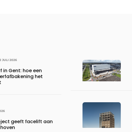
2 JULI 2026
rf in Gent: hoe een
erfafbakening het
t
026
ject geeft facelift aan
nhoven