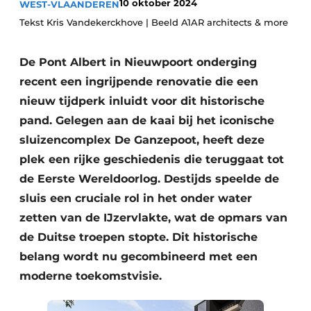
10 oktober 2024
WEST-VLAANDEREN
Vacature aanmelden
Tekst Kris Vandekerckhove | Beeld A1AR architects & more
Akoestiek
Vacatures
De Pont Albert in Nieuwpoort onderging
Video’s
Beton & Staalbouw
recent een ingrijpende renovatie die een
Aanmelden
Brandveiligheid
nieuw tijdperk inluidt voor dit historische
Bedrijven
pand. Gelegen aan de kaai bij het iconische
BIM
Bedrijven
sluizencomplex De Ganzepoot, heeft deze
Contact
Evenementen
plek een rijke geschiedenis die teruggaat tot
de Eerste Wereldoorlog. Destijds speelde de
Dak & Gevel
sluis een cruciale rol in het onder water
zetten van de IJzervlakte, wat de opmars van
Houtbouw
de Duitse troepen stopte. Dit historische
HVAC
belang wordt nu gecombineerd met een
moderne toekomstvisie.
Interieurarchitectuur