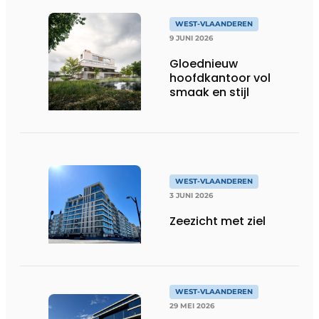
duurzaamheid,
technische innovatie
WEST-VLAANDEREN
en schaalgrootte
9 JUNI 2026
Gloednieuw
hoofdkantoor vol
smaak en stijl
WEST-VLAANDEREN
3 JUNI 2026
Zeezicht met ziel
WEST-VLAANDEREN
29 MEI 2026