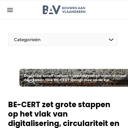
Aanmelden
Algemene voorwaarden
Bedrijven
Aanmelden
Bedankt voor de aanmelding
Categorieën
Bouwen aan Vlaanderen | Platform voor de bouw
Contact
Direct contact
Evenement aanmelden
Stortklaar beton evolueert voortdurend en wordt alsmaar
duurzamer. Ook BE-CERT springt mee op de kar.
Jaarboek
Meest gelezen
BE-CERT zet grote stappen
Nieuwsbrief
op het vlak van
Podcasts
digitalisering, circulariteit en
Privacy / Cookie statement