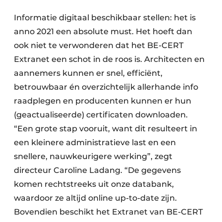
Keukens
Informatie digitaal beschikbaar stellen: het is
Renovatie
anno 2021 een absolute must. Het hoeft dan
ook niet te verwonderen dat het BE-CERT
Software
Extranet een schot in de roos is. Architecten en
Toegangscontrole
aannemers kunnen er snel, efficiënt,
betrouwbaar én overzichtelijk allerhande info
Veiligheid & Opleiding
raadplegen en producenten kunnen er hun
Zonwering
(geactualiseerde) certificaten downloaden.
“Een grote stap vooruit, want dit resulteert in
een kleinere administratieve last en een
snellere, nauwkeurigere werking”, zegt
directeur Caroline Ladang. “De gegevens
komen rechtstreeks uit onze databank,
waardoor ze altijd online up-to-date zijn.
Bovendien beschikt het Extranet van BE-CERT