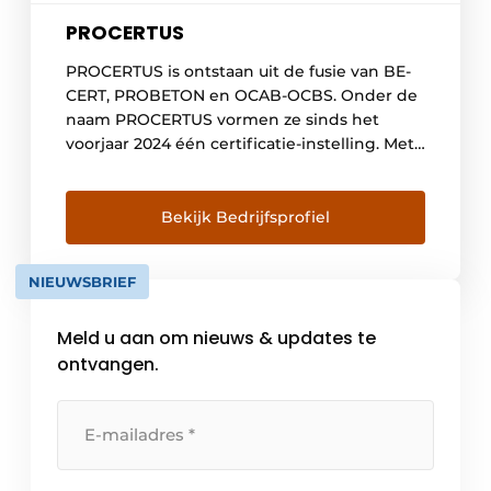
PROCERTUS
PROCERTUS is ontstaan uit de fusie van BE-
CERT, PROBETON en OCAB-OCBS. Onder de
naam PROCERTUS vormen ze sinds het
voorjaar 2024 één certificatie-instelling. Met
tientallen jaren gecombineerde ervaring
heeft het PROCERTUS-team een
ongeëvenaarde expertise op het gebied van
Bekijk Bedrijfsprofiel
certificering in de beton- en
bouwstaalsector, met producten zoals
NIEUWSBRIEF
cement, kalk, granulaten, hulpstoffen,
metselmortel, toevoegsels, stortklaar en […]
Meld u aan om nieuws & updates te
ontvangen.