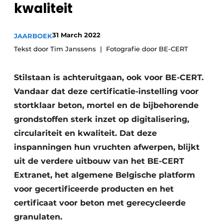
kwaliteit
Vacature aanmelden
Akoestiek
Vacatures
31 March 2022
JAARBOEK
Video’s
Beton & Staalbouw
Tekst door Tim Janssens
Fotografie door BE-CERT
Aanmelden
Brandveiligheid
Stilstaan is achteruitgaan, ook voor BE-CERT.
Bedrijven
Vandaar dat deze certificatie-instelling voor
BIM
Bedrijven
stortklaar beton, mortel en de bijbehorende
Contact
Evenementen
grondstoffen sterk inzet op digitalisering,
circulariteit en kwaliteit. Dat deze
Dak & Gevel
inspanningen hun vruchten afwerpen, blijkt
Houtbouw
uit de verdere uitbouw van het BE-CERT
Extranet, het algemene Belgische platform
HVAC
voor gecertificeerde producten en het
certificaat voor beton met gerecycleerde
Interieurarchitectuur
granulaten.