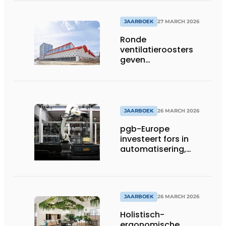
JAARBOEK
27 MARCH 2026
Ronde
ventilatieroosters
geven
hogeschoolcampus
unieke identiteit
JAARBOEK
26 MARCH 2026
pgb-Europe
investeert fors in
automatisering,
efficiëntie en
duurzaamheid
JAARBOEK
26 MARCH 2026
Holistisch-
ergonomische,