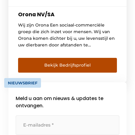
Orona NV/SA
Wij zijn Orona Een sociaal-commerciële
groep die zich inzet voor mensen. Wij van
Orona komen dichter bij u, uw levensstijl en
uw dierbaren door afstanden te
overbruggen en door ervoor te zorgen dat u
alles wat echt belangrijk is binnen
handbereik heeft. We bieden
Bekijk Bedrijfsprofiel
een onmisbare service die wordt aangepast
aan alle omstandigheden, hoe lastig ze ook
NIEUWSBRIEF
[…]
Meld u aan om nieuws & updates te
ontvangen.