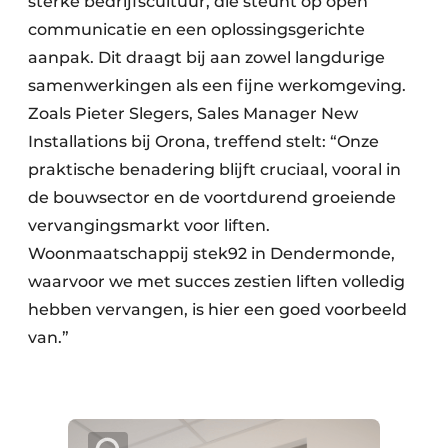
sterke bedrijfscultuur, die steunt op open
Keukens
communicatie en een oplossingsgerichte
Renovatie
aanpak. Dit draagt bij aan zowel langdurige
samenwerkingen als een fijne werkomgeving.
Software
Zoals Pieter Slegers, Sales Manager New
Toegangscontrole
Installations bij Orona, treffend stelt: “Onze
praktische benadering blijft cruciaal, vooral in
Veiligheid & Opleiding
de bouwsector en de voortdurend groeiende
vervangingsmarkt voor liften.
Zonwering
Woonmaatschappij stek92 in Dendermonde,
waarvoor we met succes zestien liften volledig
hebben vervangen, is hier een goed voorbeeld
van.”