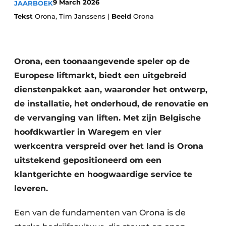
9 March 2026
JAARBOEK
Vacature aanmelden
Tekst
Orona, Tim Janssens |
Beeld
Orona
Akoestiek
Vacatures
Video’s
Beton & Staalbouw
Orona, een toonaangevende speler op de
Aanmelden
Brandveiligheid
Europese liftmarkt, biedt een uitgebreid
Bedrijven
dienstenpakket aan, waaronder het ontwerp,
BIM
Bedrijven
de installatie, het onderhoud, de renovatie en
Contact
Evenementen
de vervanging van liften. Met zijn Belgische
hoofdkwartier in Waregem en vier
Dak & Gevel
werkcentra verspreid over het land is Orona
uitstekend gepositioneerd om een
Houtbouw
klantgerichte en hoogwaardige service te
HVAC
leveren.
Interieurarchitectuur
Een van de fundamenten van Orona is de