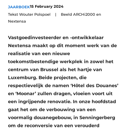
Vacature aanmelden
15 February 2024
JAARBOEK
Akoestiek
Tekst Wouter Polspoel | Beeld ARCHi2000 en
Vacatures
Nextensa
Video’s
Beton & Staalbouw
Aanmelden
Vastgoedinvesteerder en -ontwikkelaar
Brandveiligheid
Bedrijven
Nextensa maakt op dit moment werk van de
BIM
realisatie van een nieuwe
Bedrijven
toekomstbestendige werkplek in zowel het
Contact
Evenementen
centrum van Brussel als het hartje van
Luxemburg. Beide projecten, die
Dak & Gevel
respectievelijk de namen ‘Hôtel des Douanes’
Houtbouw
en ‘Moonar’ zullen dragen, vloeien voort uit
een ingrijpende renovatie. In onze hoofdstad
HVAC
gaat het om de verbouwing van een
Interieurarchitectuur
voormalig douanegebouw, in Senningerberg
om de reconversie van een verouderd