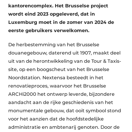
Keukens
kantorencomplex. Het Brusselse project
wordt eind 2023 opgeleverd, dat in
Renovatie
Luxemburg moet in de zomer van 2024 de
Software
eerste gebruikers verwelkomen.
Toegangscontrole
De herbestemming van het Brusselse
douanegebouw, daterend uit 1907, maakt deel
Veiligheid & Opleiding
uit van de herontwikkeling van de Tour & Taxis-
Zonwering
site, op een boogscheut van het Brusselse
Noordstation. Nextensa besteedt in het
renovatieproces, waarvoor het Brusselse
ARCHi2000 het ontwerp leverde, bijzondere
aandacht aan de rijke geschiedenis van het
monumentale gebouw, dat ooit symbool stond
voor het aanzien dat de hoofdstedelijke
administratie en ambtenarij genoten. Door de