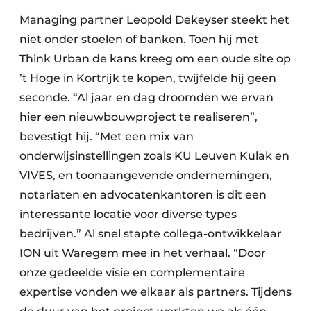
Keukens
Managing partner Leopold Dekeyser steekt het
Renovatie
niet onder stoelen of banken. Toen hij met
Think Urban de kans kreeg om een oude site op
Software
’t Hoge in Kortrijk te kopen, twijfelde hij geen
seconde. “Al jaar en dag droomden we ervan
Toegangscontrole
hier een nieuwbouwproject te realiseren”,
Veiligheid & Opleiding
bevestigt hij. “Met een mix van
onderwijsinstellingen zoals KU Leuven Kulak en
Zonwering
VIVES, en toonaangevende ondernemingen,
notariaten en advocatenkantoren is dit een
interessante locatie voor diverse types
bedrijven.” Al snel stapte collega-ontwikkelaar
ION uit Waregem mee in het verhaal. “Door
onze gedeelde visie en complementaire
expertise vonden we elkaar als partners. Tijdens