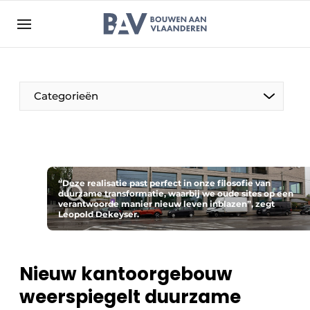
Aanmelden
Algemene voorwaarden
Bedrijven
Aanmelden
Bedankt voor de aanmelding
Categorieën
Bouwen aan Vlaanderen | Platform voor de bouw
Contact
Direct contact
Evenement aanmelden
“Deze realisatie past perfect in onze filosofie van
duurzame transformatie, waarbij we oude sites op een
verantwoorde manier nieuw leven inblazen”, zegt
Jaarboek
Leopold Dekeyser.
Meest gelezen
Nieuwsbrief
Nieuw kantoorgebouw
Podcasts
weerspiegelt duurzame
Privacy / Cookie statement