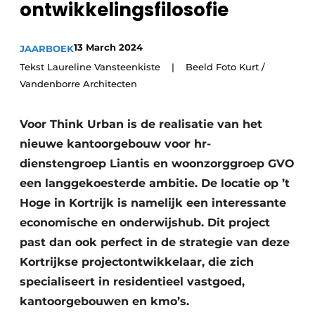
ontwikkelingsfilosofie
Vacature aanmelden
Akoestiek
Vacatures
13 March 2024
JAARBOEK
Video’s
Beton & Staalbouw
Tekst Laureline Vansteenkiste | Beeld Foto Kurt /
Vandenborre Architecten
Aanmelden
Brandveiligheid
Bedrijven
Voor Think Urban is de realisatie van het
BIM
Bedrijven
nieuwe kantoorgebouw voor hr-
Contact
Evenementen
dienstengroep Liantis en woonzorggroep GVO
een langgekoesterde ambitie. De locatie op ’t
Dak & Gevel
Hoge in Kortrijk is namelijk een interessante
economische en onderwijshub. Dit project
Houtbouw
past dan ook perfect in de strategie van deze
HVAC
Kortrijkse projectontwikkelaar, die zich
specialiseert in residentieel vastgoed,
Interieurarchitectuur
kantoorgebouwen en kmo’s.