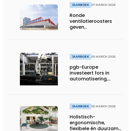
JAARBOEK
27 MARCH 2026
Ronde
ventilatieroosters
geven
hogeschoolcampus
unieke identiteit
JAARBOEK
26 MARCH 2026
pgb-Europe
investeert fors in
automatisering,
efficiëntie en
duurzaamheid
JAARBOEK
26 MARCH 2026
Holistisch-
ergonomische,
flexibele én duurzame